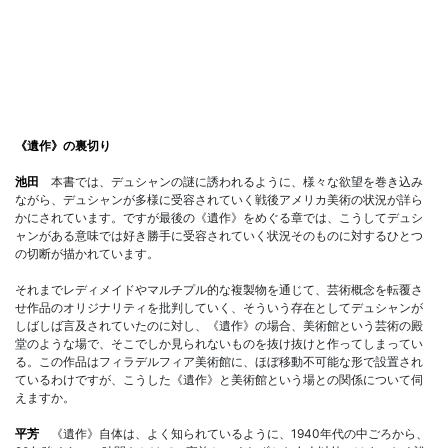
《遺作》の裏切り
池田
本書では、デュシャンの謎に誘われるように、様々な欲望を巻き込み
ながら、デュシャンが多様に受容されていく戦後アメリカ美術の状況が詳ら
かにされています。ですが最後の《遺作》をめぐる章では、こうしてデュシ
ャンがある意味では好き勝手に受容されていく状況そのものに対するひとつ
の切断が描かれています。
それまでレディメイドやマルチプル的な複製物を通じて、芸術概念を転覆さ
せ作品のオリジナリティを批判していく、そういう存在としてデュシャンが
しばしば言及されていたのに対し、《遺作》の場合、美術館という芸術の殿
堂のような場で、そこでしか見られないものを抜け抜けと作ってしまってい
る。この作品はフィラデルフィア美術館に、ほぼ移動不可能な形で設置され
ているわけですが、こうした《遺作》と美術館という場との関係について伺
えますか。
平芳
《遺作》自体は、よく知られているように、1940年代の中ごろから、