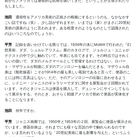
前からアメリカでは通俗的な絵画を描いてきた、ということが主張されたり
もしました。
池田
通俗性をアメリカ美術の正統さの根拠にするというのも、なかなかす
ごい話ですね（笑）。少し話がずれますが、いまでは《泉》がまさに20世紀
美術の源泉のように言われます。ある程度そのようなものとして認識された
のはいつごろなのでしょうか。
平芳
記録を追いかけている限りでは、1936年の末にMoMAで行われた『幻
想美術、ダダ、シュルレアリスム』展のカタログで、ジョルジュ・ユニェが
テクストの中で少し触れていて、年表にも出てきます。その時点ではそれく
らいの扱いで、ダダのメルクマールとして登場するわけではない。ロバー
ト・マザウェルが戦後にダダのアンソロジーを編んだときも、マザウェル自
身は《瓶乾燥器》こそが1914年の最も美しい彫刻であると言って、便器のこ
とには特に言及はしない。ただ、そのアンソロジーの出版に合わせるよう
に、シドニー・ジャニスのギャラリーでダダに関する展覧会が２回開かれて
います。そのときジャニスは便器を購入して、デュシャンにサインしてもら
って展示をする。そのとき、おそらく戦後アメリカで初めて便器が実体化す
ることになります。
池田
何年ですか。
平芳
ジャニス画廊では、1950年と1953年の２回、展覧会に便器が展示され
ています。便器自体は、それまでにも様々な言説の中で触れられるのです
が、いま言われているような「20世紀美術に最も影響を与えた」というふう