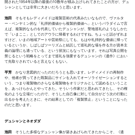
開された1954年以降の最後の10数年が積み上げられてきたことの方が、デュ
シャンとしては非常に大きいだろうと思います。
池田
そもそもレディメイドは複製芸術の代表みたいなもので、ヴァルタ
ー・ベンヤミン的な「礼拝的価値から複製的価値へ」というパラダイムで言
えば、複製的なものを代表していたデュシャンが、聖地巡礼のようなしかた
で「いまここ」としてのアウラに帰着するわけですね。ちょっと話がずれま
すけど、いまの地域アートや芸術祭にしても、もはや礼拝的な価値に帰って
いるというか、しばしばツーリズムと結託して巡礼的な場を作る方が資本主
義の論理にも適っている、という状況にもなっています。それは写真公開を
禁じるという戦略をとってまで巡礼を強要するデュシャンの《遺作》におい
て先取りされていると言えなくもない。
平芳
かなり意図的だったのだろうとも思います。レディメイドの再制作
や、他者が買ってきた既製品にサインを入れてオーソライゼーションすると
いう、つまり複製物のさらなる複製物をオリジナルとして認めるということ
を、あっけらかんとやってきた。そういう作家だと思われてきたし、その権
化のような立場だったので、そうした自己像に対して自分がどう次の行動に
出るかを考えたときに、その結果としての「複製禁止」ということになった
のだと思います。
デュシャンとネオダダ
池田
そうした多様なデュシャン像が築きあげられてきたからこそ、《遺