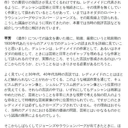
作》での裏切りの強烈さが見えてくるわけですね。レディメイドに代表され
るように、デュシャンは芸術と日常とを地続きにし、その境界を無くしてい
く作家として扱われているところがあって、いまではネオダダのロバート・
ラウシェンバーグやジャスパー・ジョーンズも、その延長線上で語られる。
こうした議論がどのように現れてきたのか、本書では当時の批評言説などを
紹介しつつ丹念に検討されています。
平芳
《遺作》についての論文を書いた後に、戦後、厳密にいうと戦前期の
1930年代あたりからのアメリカでのデュシャンの読まれ方を詳細に見ていこ
うと思いました。デュシャンは、レディメイドの作家として、あるいはネオ
ダダの始祖として、ときには芸術と日常とのギャップを埋めるような作家と
して語られるのですが、実際のところ、そうした言説が形成されるのはいつ
どこからだろうか、ということをはっきりさせる必要があるだろうと。
よく見ていくと30年代、40年代当時の言説では、レディメイドのことはほと
んど触れられないことがわかってくる。このような確認作業を通じて、キュ
ビスム的デュシャン像と、シュルレアリスム的デュシャン像という位置付け
が見えてくる。それらの言説の中では、いずれにしてもデュシャンは画家は
やめたけれど、芸術ということを非常に大きな視野で考える知の巨人のよう
な存在として特権的な芸術家像の中に位置付けられていた。ですがこのとき
レディメイドは必ずしもクローズアップされていません。その理由はおそら
く、当時のアメリカにおける芸術の価値の問題、芸術とはいかなるものかと
いう認識の限界によるものでしょう。
そこからしばらくしてジョーンズやラウシェンバーグが出てきたときに、ほ