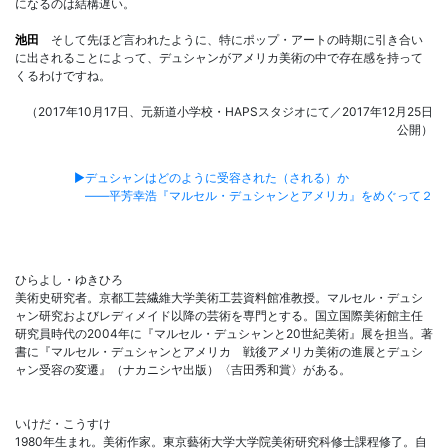
になるのは結構遅い。
池田
そして先ほど言われたように、特にポップ・アートの時期に引き合い
に出されることによって、デュシャンがアメリカ美術の中で存在感を持って
くるわけですね。
（2017年10月17日、元新道小学校・HAPSスタジオにて／2017年12月25日
公開）
▶デュシャンはどのように受容された（される）か
――平芳幸浩『マルセル・デュシャンとアメリカ』をめぐって２
ひらよし・ゆきひろ
美術史研究者。京都工芸繊維大学美術工芸資料館准教授。マルセル・デュシ
ャン研究およびレディメイド以降の芸術を専門とする。国立国際美術館主任
研究員時代の2004年に『マルセル・デュシャンと20世紀美術』展を担当。著
書に『マルセル・デュシャンとアメリカ 戦後アメリカ美術の進展とデュシ
ャン受容の変遷』（ナカニシヤ出版）〈吉田秀和賞〉がある。
いけだ・こうすけ
1980年生まれ。美術作家。東京藝術大学大学院美術研究科修士課程修了。自