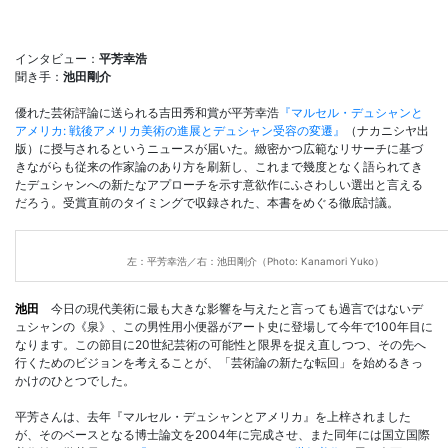
インタビュー：
平芳幸浩
聞き手：
池田剛介
優れた芸術評論に送られる吉田秀和賞が平芳幸浩
『マルセル・デュシャンと
アメリカ: 戦後アメリカ美術の進展とデュシャン受容の変遷』
（ナカニシヤ出
版）に授与されるというニュースが届いた。緻密かつ広範なリサーチに基づ
きながらも従来の作家論のあり方を刷新し、これまで幾度となく語られてき
たデュシャンへの新たなアプローチを示す意欲作にふさわしい選出と言える
だろう。受賞直前のタイミングで収録された、本書をめぐる徹底討議。
左：平芳幸浩／右：池田剛介（Photo: Kanamori Yuko）
池田
今日の現代美術に最も大きな影響を与えたと言っても過言ではないデ
ュシャンの《泉》、この男性用小便器がアート史に登場して今年で100年目に
なります。この節目に20世紀芸術の可能性と限界を捉え直しつつ、その先へ
行くためのビジョンを考えることが、「芸術論の新たな転回」を始めるきっ
かけのひとつでした。
平芳さんは、去年『マルセル・デュシャンとアメリカ』を上梓されました
が、そのベースとなる博士論文を2004年に完成させ、また同年には国立国際