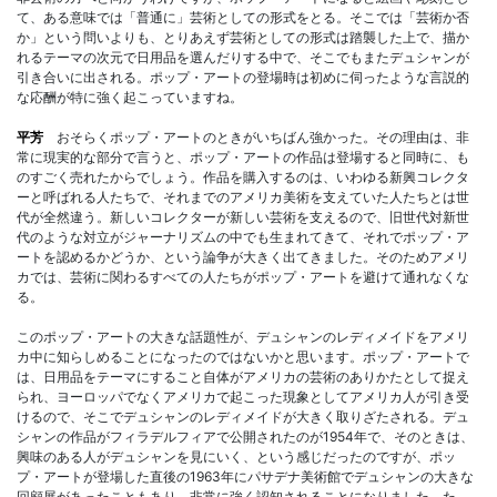
て、ある意味では「普通に」芸術としての形式をとる。そこでは「芸術か否
か」という問いよりも、とりあえず芸術としての形式は踏襲した上で、描か
れるテーマの次元で日用品を選んだりする中で、そこでもまたデュシャンが
引き合いに出される。ポップ・アートの登場時は初めに伺ったような言説的
な応酬が特に強く起こっていますね。
平芳
おそらくポップ・アートのときがいちばん強かった。その理由は、非
常に現実的な部分で言うと、ポップ・アートの作品は登場すると同時に、も
のすごく売れたからでしょう。作品を購入するのは、いわゆる新興コレクタ
ーと呼ばれる人たちで、それまでのアメリカ美術を支えていた人たちとは世
代が全然違う。新しいコレクターが新しい芸術を支えるので、旧世代対新世
代のような対立がジャーナリズムの中でも生まれてきて、それでポップ・ア
ートを認めるかどうか、という論争が大きく出てきました。そのためアメリ
カでは、芸術に関わるすべての人たちがポップ・アートを避けて通れなくな
る。
このポップ・アートの大きな話題性が、デュシャンのレディメイドをアメリ
カ中に知らしめることになったのではないかと思います。ポップ・アートで
は、日用品をテーマにすること自体がアメリカの芸術のありかたとして捉え
られ、ヨーロッパでなくアメリカで起こった現象としてアメリカ人が引き受
けるので、そこでデュシャンのレディメイドが大きく取りざたされる。デュ
シャンの作品がフィラデルフィアで公開されたのが1954年で、そのときは、
興味のある人がデュシャンを見にいく、という感じだったのですが、ポッ
プ・アートが登場した直後の1963年にパサデナ美術館でデュシャンの大きな
回顧展があったこともあり、非常に強く認知されることになりました。た