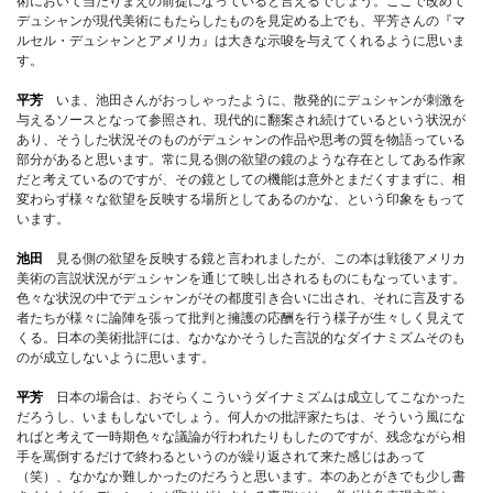
術において当たりまえの前提になっていると言えるでしょう。ここで改めて
デュシャンが現代美術にもたらしたものを見定める上でも、平芳さんの『マ
ルセル・デュシャンとアメリカ』は大きな示唆を与えてくれるように思いま
す。
平芳
いま、池田さんがおっしゃったように、散発的にデュシャンが刺激を
与えるソースとなって参照され、現代的に翻案され続けているという状況が
あり、そうした状況そのものがデュシャンの作品や思考の質を物語っている
部分があると思います。常に見る側の欲望の鏡のような存在としてある作家
だと考えているのですが、その鏡としての機能は意外とまだくすまずに、相
変わらず様々な欲望を反映する場所としてあるのかな、という印象をもって
います。
池田
見る側の欲望を反映する鏡と言われましたが、この本は戦後アメリカ
美術の言説状況がデュシャンを通じて映し出されるものにもなっています。
色々な状況の中でデュシャンがその都度引き合いに出され、それに言及する
者たちが様々に論陣を張って批判と擁護の応酬を行う様子が生々しく見えて
くる。日本の美術批評には、なかなかそうした言説的なダイナミズムそのも
のが成立しないように思います。
平芳
日本の場合は、おそらくこういうダイナミズムは成立してこなかった
だろうし、いまもしないでしょう。何人かの批評家たちは、そういう風にな
ればと考えて一時期色々な議論が行われたりもしたのですが、残念ながら相
手を罵倒するだけで終わるというのが繰り返されて来た感じはあって
（笑）、なかなか難しかったのだろうと思います。本のあとがきでも少し書