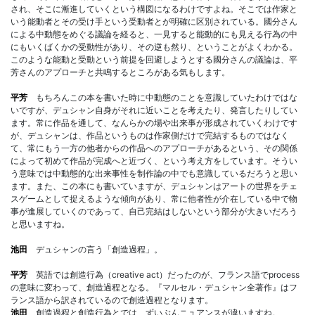
され、そこに漸進していくという構図になるわけですよね。そこでは作家と
いう能動者とその受け手という受動者とが明確に区別されている。國分さん
による中動態をめぐる議論を経ると、一見すると能動的にも見える行為の中
にもいくばくかの受動性があり、その逆も然り、ということがよくわかる。
このような能動と受動という前提を回避しようとする國分さんの議論は、平
芳さんのアプローチと共鳴するところがある気もします。
平芳
もちろんこの本を書いた時に中動態のことを意識していたわけではな
いですが、デュシャン自身がそれに近いことを考えたり、発言したりしてい
ます。常に作品を通して、なんらかの場や出来事が形成されていくわけです
が、デュシャンは、作品というものは作家側だけで完結するものではなく
て、常にもう一方の他者からの作品へのアプローチがあるという、その関係
によって初めて作品が完成へと近づく、という考え方をしています。そうい
う意味では中動態的な出来事性を制作論の中でも意識しているだろうと思い
ます。また、この本にも書いていますが、デュシャンはアートの世界をチェ
スゲームとして捉えるような傾向があり、常に他者性が介在している中で物
事が進展していくのであって、自己完結はしないという部分が大きいだろう
と思いますね。
池田
デュシャンの言う「創造過程」。
平芳
英語では創造行為（creative act）だったのが、フランス語でprocess
の意味に変わって、創造過程となる。『マルセル・デュシャン全著作』はフ
ランス語から訳されているので創造過程となります。
池田
創造過程と創造行為とでは、ずいぶんニュアンスが違いますね。