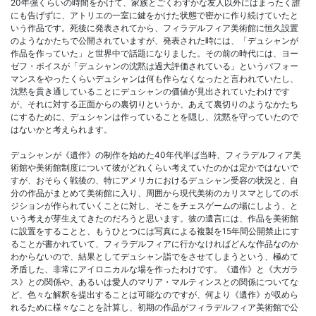
20年強くらいの時間をかけて、家族とごくわずかな友人以外にはまったく誰
にも告げずに、アトリエの一室に鍵をかけた状態で密かに作り続けていたと
いう作品です。死後に発表されてから、フィラデルフィア美術館に恒久設置
のようなかたちで公開されていますが、発表された時には、「デュシャンが
作品を作っていた」と世界中で話題になりました。その前の時代には、ヨー
ゼフ・ボイスが「デュシャンの沈黙は過大評価されている」というパフォー
マンスをやったくらいデュシャンは何も作らなくなったと言われていたし、
沈黙を貫き通していることにデュシャンの価値が見出されていたわけです
が、それに対する正面からの裏切りというか、あえて裏切りのようなかたち
にするために、デュシャンは作っていることを隠し、沈黙を守っていたので
はないかと考えられます。
デュシャンが《遺作》の制作を始めた40年代半ば当時、フィラデルフィア美
術館や美術館制度について彼がどれくらい考えていたのかは定かではないで
すが、おそらく戦後の、特にアメリカにおけるデュシャン受容の状況と、自
分の作品がまとめて美術館に入り、周囲から現代美術のカリスマとしてのポ
ジションが作られていくことに対し、そこをチェスゲームの場にしよう、と
いう考えが芽生えてきたのだろうと思います。彼の遺言には、作品を美術館
に設置をすることと、もうひとつには写真による複製を15年間公開禁止にす
ることが書かれていて、フィラデルフィアに行かなければどんな作品なのか
わからないので、結果としてデュシャン詣でをさせてしまうという、極めて
矛盾した、非常にアイロニカルな場を作ったわけです。《遺作》と《大ガラ
ス》との関係や、あるいは愛人のマリア・マルティンスとの関係についてな
ど、色々な解釈を提出することは可能なのですが、何より《遺作》が収めら
れるために様々なことを計算し、初期の作品がフィラデルフィア美術館で公