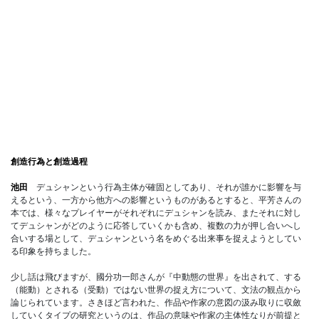
創造行為と創造過程
池田
デュシャンという行為主体が確固としてあり、それが誰かに影響を与
えるという、一方から他方への影響というものがあるとすると、平芳さんの
本では、様々なプレイヤーがそれぞれにデュシャンを読み、またそれに対し
てデュシャンがどのように応答していくかも含め、複数の力が押し合いへし
合いする場として、デュシャンという名をめぐる出来事を捉えようとしてい
る印象を持ちました。
少し話は飛びますが、國分功一郎さんが『中動態の世界』を出されて、する
（能動）とされる（受動）ではない世界の捉え方について、文法の観点から
論じられています。さきほど言われた、作品や作家の意図の汲み取りに収斂
していくタイプの研究というのは、作品の意味や作家の主体性なりが前提と