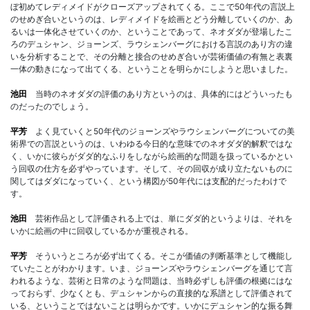
ぼ初めてレディメイドがクローズアップされてくる。ここで50年代の言説上
のせめぎ合いというのは、レディメイドを絵画とどう分離していくのか、あ
るいは一体化させていくのか、ということであって、ネオダダが登場したこ
ろのデュシャン、ジョーンズ、ラウシェンバーグにおける言説のあり方の違
いを分析することで、その分離と接合のせめぎ合いが芸術価値の有無と表裏
一体の動きになって出てくる、ということを明らかにしようと思いました。
池田
当時のネオダダの評価のあり方というのは、具体的にはどういったも
のだったのでしょう。
平芳
よく見ていくと50年代のジョーンズやラウシェンバーグについての美
術界での言説というのは、いわゆる今日的な意味でのネオダダ的解釈ではな
く、いかに彼らがダダ的なふりをしながら絵画的な問題を扱っているかとい
う回収の仕方を必ずやっています。そして、その回収が成り立たないものに
関してはダダになっていく、という構図が50年代には支配的だったわけで
す。
池田
芸術作品として評価される上では、単にダダ的というよりは、それを
いかに絵画の中に回収しているかが重視される。
平芳
そういうところが必ず出てくる。そこが価値の判断基準として機能し
ていたことがわかります。いま、ジョーンズやラウシェンバーグを通じて言
われるような、芸術と日常のような問題は、当時必ずしも評価の根拠にはな
っておらず、少なくとも、デュシャンからの直接的な系譜として評価されて
いる、ということではないことは明らかです。いかにデュシャン的な振る舞