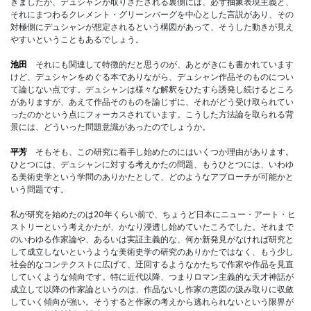
きましたが、デュシャンが取りざたされる裏側には、必ず抽象表現主義と、
それにまつわるクレメント・グリーンバーグを中心とした言説があり、その
対極側にデュシャンが想定されるという構図があって、そうした動きが見え
やすいということもあるでしょう。
池田
それにも関連して特徴的だと思うのが、あとがきにも書かれています
けど、デュシャンをめぐる本でありながら、デュシャン作品そのものについ
て論じない点です。デュシャンは様々な解釈をひたすら誘発し続けるところ
がありますが、あえて作品そのものを論じずに、それがどう受け取られてい
ったのかという点にフォーカスされています。こうした方法論を取られる背
景には、どういった問題意識があったのでしょうか。
平芳
そもそも、この研究に着手し始めたのにはいくつか理由があります。
ひとつには、デュシャンに対する考えかたの問題、もうひとつには、いわゆ
る美術史学という学問のありかたとして、どのようなアプローチが可能かと
いう問題です。
私が研究を始めたのは20年くらい前で、ちょうど日本にニュー・アート・ヒ
ストリーという考えかたが、かなり浸透し始めていたころでした。それまで
のいわゆる作家論や、あるいは実証主義的な、何か新発見がなければ研究と
して成立しないというような美術史学の研究のありかたではなく、もう少し
社会的なコンテクストに広げて、迂回するようなかたちで作家や作品を見直
していくような傾向です。特に近代以降、つまりロマン主義的な天才神話が
成立して以降の作家論というのは、作品ないし作家の意図の汲み取りに収斂
していく傾向が強い。そうすると作家の考えから逃れられないという限界が