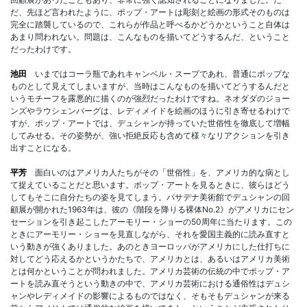
だ、先ほど言われたように、ポップ・アートは彫刻と絵画の形式そのものは
完全に踏襲しているので、これらが作品と呼べるかどうかということ自体は
あまり問われない。問題は、こんなものを描いてどうするんだ、ということ
だったわけです。
池田
いまではコーラ瓶であれキャンベル・スープであれ、普通にポップな
ものとして見えてしまいますが、当時はこんなものを描いてどうするんだと
いうモチーフを露悪的に描くのが強烈だったわけですね。ネオダダのジョー
ンズやラウシェンバーグは、レディメイドを絵画のほうに引き寄せるわけで
すが、ポップ・アートでは、デュシャンが持っていた世俗性を徹底して増幅
してみせる。その姿勢が、強い拒絶反応も含めて様々なリアクションを引き
出すことになる。
平芳
面白いのはアメリカ人たちがその「世俗性」を、アメリカ的な病とし
て捉えていることだと思います。ポップ・アートを見るときに、彼らはどう
してもそこに自分たちの姿を見てしまう。パサデナ美術館でデュシャンの回
顧展が開かれた1963年は、彼の《階段を降りる裸体No.2》がアメリカにセン
セーションを引き起こしたアーモリー・ショーの50周年に当たります。この
ときにアーモリー・ショーを見直しながら、それを愛国主義的に読み直すと
いう動きが強くありました。あのときヨーロッパがアメリカにした仕打ちに
対してどう応えるかというかたちで、アメリカとは、あるいはアメリカ美術
とは何かということが問われました。アメリカ芸術の伝統の中でポップ・ア
ートを読み直そうという動きの中で、アメリカ芸術における通俗性はデュシ
ャンやレディメイドの影響によるものではなく、そもそもデュシャンが来る