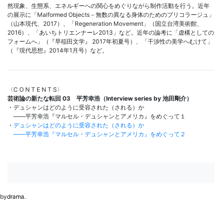
然現象、生態系、エネルギーへの関心をめぐりながら制作活動を行う。近年
の展示に「Malformed Objects－無数の異なる身体のためのブリコラージュ」
（山本現代、2017）、「Regeneration Movement」（国立台湾美術館、
2016）、「あいちトリエンナーレ2013」など。近年の論考に「虚構としての
フォームへ」（『早稲田文学』 2017年初夏号）、「干渉性の美学へむけて」
（『現代思想』2014年1月号）など。
〈C O N T E N T S〉
芸術論の新たな転回 03 平芳幸浩（Interview series by 池田剛介）
・デュシャンはどのように受容された（される）か
――平芳幸浩『マルセル・デュシャンとアメリカ』をめぐって１
・
デュシャンはどのように受容された（される）か
――平芳幸浩『マルセル・デュシャンとアメリカ』をめぐって２
by
drama.