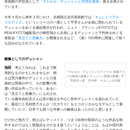
美術館の学芸員として
『マルセル・デュシャンと20世紀美術』
展を企画され
ています。
今年４月から来年３月にかけ、京都国立近代美術館では
『キュレトリアル・
スタディズ』
というシリーズの一環として平芳さんが企画に関わられている
デュシャンをめぐる連続展示が行われ、ニュイ・ブランシュKYOTOでは
REALKYOTO編集長の小崎哲哉さん企画によるデュシャンと千利休をめぐる
展覧会
『見立てと想像力』
が開催されるなど、《泉》100周年に関連して様々
な試みがなされています。
鏡像としてのデュシャン
池田
考えてみれば、これまで散
『マルセル・デュシャンとアメリカ: 戦後アメ
発的なものかもしれませんが、例
リカ美術の進展とデュシャン受容の変遷』平
えば荒川修作がデュシャンとの直
芳幸浩＝著 2016年 ナカニシヤ出版
接的な関係の中で、その影響の色
濃い作品を作っていたり、あるい
は『見立てと想像力』にも出され
ている藤本由紀夫さんは音の観点を中心に長年デュシャンを扱われていた
り、最近だと毛利悠子さんが《大ガラス》をエコロジカルなモデルとして展
開していたり、日本でも様々な作家への触発はあったのだと思います。
だけれど他方で、例えばレディメイド、つまり絵画や彫刻のような作品を制
作するのではなく既製品をそのまま扱うというようなことは、もはや現代美