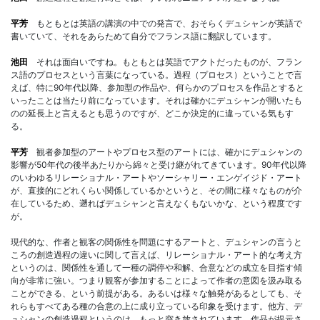
平芳
もともとは英語の講演の中での発言で、おそらくデュシャンが英語で
書いていて、それをあらためて自分でフランス語に翻訳しています。
池田
それは面白いですね。もともとは英語でアクトだったものが、フラン
ス語のプロセスという言葉になっている。過程（プロセス）ということで言
えば、特に90年代以降、参加型の作品や、何らかのプロセスを作品とすると
いったことは当たり前になっています。それは確かにデュシャンが開いたも
のの延長上と言えるとも思うのですが、どこか決定的に違っている気もす
る。
平芳
観者参加型のアートやプロセス型のアートには、確かにデュシャンの
影響が50年代の後半あたりから綿々と受け継がれてきています。90年代以降
のいわゆるリレーショナル・アートやソーシャリー・エンゲイジド・アート
が、直接的にどれくらい関係しているかというと、その間に様々なものが介
在しているため、遡ればデュシャンと言えなくもないかな、という程度です
が。
現代的な、作者と観客の関係性を問題にするアートと、デュシャンの言うと
ころの創造過程の違いに関して言えば、リレーショナル・アート的な考え方
というのは、関係性を通して一種の調停や和解、合意などの成立を目指す傾
向が非常に強い。つまり観客が参加することによって作者の意図を汲み取る
ことができる、という前提がある。あるいは様々な触発があるとしても、そ
れらもすべてある種の合意の上に成り立っている印象を受けます。他方、デ
ュシャンの創造過程というのは、もっと突き放されています。作品が提示さ