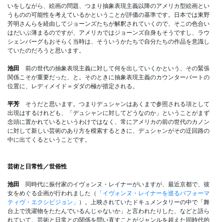
いをしながら、絵画の問題、つまり抽象表現主義以降のアメリカ型絵画とい
うものの可能性を考えているかということが評価の基準です。日本では東野
芳明さんらを経由してジョーンズたちが解釈されていくので、そこの色合い
はだいぶ薄まるのですが、アメリカではジョーンズ自身もそうですし、ラウ
シェンバーグもおそらく当時は、そういうかたちで自分たちの作品を意識し
ていたのだろうと思います。
池田
前の世代の抽象表現主義に対して何を出していくかという、その緊張
関係こそが重要だった、と。そのときに抽象表現主義のカウンターパートの
位置に、レディメイド＝ダダの極が措定される。
平芳
そうだと思います。つまりデュシャンはあくまで参照される項として
出現はするけれども、「デュシャンに対してどうなのか」ということがまず
念頭に置かれているというわけではなく、常にアメリカの前の世代のカノン
に対して新しい芸術のあり方を模索するときに、デュシャンがその迂回路の
中に出てくるということです。
芸術と日常性／世俗性
池田
同時代に振付家のイヴォンヌ・レイナーがいますが、最近京都で、彼
女をめぐる企画が行われました（
「イヴォンヌ・レイナーを巡るパフォーマ
ティヴ・エクシビジョン」
）。上映されていたドキュメンタリーの中で「舞
台上で洗濯物をたたんでいるんじゃないか」と言われたりした、などと語ら
れていて、芸術と日常との関係を問い直すことがジャンルを超えた同時代的