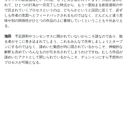
れて、ひとつの行為が一旦完了した時点から、もう一度始まる創造過程の中
で読まれていくプロセスというのは、どちらかというと誤読に近くて、必ず
しも作者の意図へとフィードバックされるものではなく、どんどんと違う意
味や別の関係性がひとつの作品の上に蓄積していくということも十分ありえ
る。
池田
予定調和やコンセンサスに開かれていないからこそ謎なのであり、観
る者がそこに巻き込まれてしまう。これをみんなで共有しましょうとオープ
ンにするのではなく、謎めいた魅惑が内に隠されているからこそ、神秘的な
解釈も含めていろんなものが引き出されてしまうわけですね。むしろ作品が
謎めいたアクトとして閉じられているからこそ、デュシャンにすら予想外の
プロセスが可能となる。