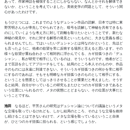
あって、作家神話を補強することにしかならない。なんとかそれを解体でき
ないか、ということを考えていました。美術史学の問題として、そういう関
心があったわけです。
もうひとつには、これまでのようなデュシャン作品の読解、日本では特に東
野芳明さんらが率先してやられてきた、暗号を読解して神秘を共有できるも
のにしていくような考え方に対して距離を取りたいということです。新たな
神秘の発見や、それに対する解答の発見といったものに、大きな意義を感じ
られませんでした。ではいったいデュシャンとは何なのかというと、先ほど
も言ったように、他者の欲望を常に反映する場所と言えると思います。その
様々な欲望が重ね合わさって相対的に浮かんでくる、カギ括弧つきの「デュ
シャン」、私が研究で相手にしているのは、そういうものです。他者がどこ
まで言語を介してアプローチをしても、結局のところ本人そのものや、作品
そのものには永遠に到達できない。そういうカギ括弧つきの何かを常に相手
にするのであれば、そもそも明瞭なカギ括弧つきのものとして相手にする、
ということを態度としてはっきりさせることが重要だと考えました。そうす
ると結局、自分がやっているこの研究もまたひとつのカギ括弧つきであると
いう位置にいられるので、メタの状態にとどまらない。その位置が大事だと
いうことですね。
池田
なるほど。平芳さんの研究はデュシャン論についての議論というメタ
な立場を取っているけれども、しかし結局のところ、そのような立場を維持
し続けることはできないわけで、メタな立場を取っているということ自体
が、ひとつのカギ括弧に括られる、という感じでしょうか。