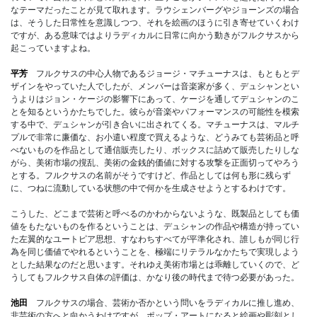
なテーマだったことが見て取れます。ラウシェンバーグやジョーンズの場合
は、そうした日常性を意識しつつ、それを絵画のほうに引き寄せていくわけ
ですが、ある意味ではよりラディカルに日常に向かう動きがフルクサスから
起こっていますよね。
平芳
フルクサスの中心人物であるジョージ・マチューナスは、もともとデ
ザインをやっていた人でしたが、メンバーは音楽家が多く、デュシャンとい
うよりはジョン・ケージの影響下にあって、ケージを通してデュシャンのこ
とを知るというかたちでした。彼らが音楽やパフォーマンスの可能性を模索
する中で、デュシャンが引き合いに出されてくる。マチューナスは、マルチ
プルで非常に廉価な、お小遣い程度で買えるような、どうみても芸術品と呼
べないものを作品として通信販売したり、ボックスに詰めて販売したりしな
がら、美術市場の撹乱、美術の金銭的価値に対する攻撃を正面切ってやろう
とする。フルクサスの名前がそうですけど、作品としては何も形に残らず
に、つねに流動している状態の中で何かを生成させようとするわけです。
こうした、どこまで芸術と呼べるのかわからないような、既製品としても価
値をもたないものを作るということは、デュシャンの作品や構造が持ってい
た左翼的なユートピア思想、すなわちすべてが平準化され、誰しもが同じ行
為を同じ価値でやれるということを、極端にリテラルなかたちで実現しよう
とした結果なのだと思います。それゆえ美術市場とは乖離していくので、ど
うしてもフルクサス自体の評価は、かなり後の時代まで待つ必要があった。
池田
フルクサスの場合、芸術か否かという問いをラディカルに推し進め、
非芸術の方へと向かうわけですが、ポップ・アートになると絵画や彫刻とし