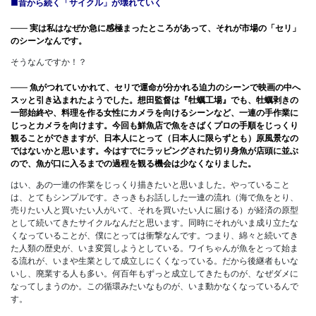
■昔から続く「サイクル」が壊れていく
――
実は私はなぜか急に感極まったところがあって、それが市場の「セリ」
のシーンなんです。
そうなんですか！？
――
魚がつれていかれて、セリで運命が分かれる迫力のシーンで映画の中へ
スッと引き込まれたようでした。想田監督は『牡蠣工場』でも、牡蠣剥きの
一部始終や、料理を作る女性にカメラを向けるシーンなど、一連の手作業に
じっとカメラを向けます。今回も鮮魚店で魚をさばくプロの手順をじっくり
観ることができますが、日本人にとって（日本人に限らずとも）原風景なの
ではないかと思います。今はすでにラッピングされた切り身魚が店頭に並ぶ
ので、魚が口に入るまでの過程を観る機会は少なくなりました。
はい、あの一連の作業をじっくり描きたいと思いました。やっていること
は、とてもシンプルです。さっきもお話しした一連の流れ（海で魚をとり、
売りたい人と買いたい人がいて、それを買いたい人に届ける）が経済の原型
として続いてきたサイクルなんだと思います。同時にそれがいま成り立たな
くなっていることが、僕にとっては衝撃なんです。つまり、綿々と続いてき
た人類の歴史が、いま変質しようとしている。ワイちゃんが魚をとって始ま
る流れが、いまや生業として成立しにくくなっている。だから後継者もいな
いし、廃業する人も多い。何百年もずっと成立してきたものが、なぜダメに
なってしまうのか。この循環みたいなものが、いま動かなくなっているんで
す。