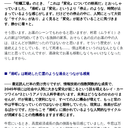
――
『牡蠣工場』のとき、「これは『変化』についての映画だ」とおっしゃ
っていました。『港町』は「変化」というより「停止」のような、時間が止
まっているような感じがします。だけどその停止の中に、人間にとって大切
な「サイクル」があり、よく見ると「変化」が起きていることに気づきま
す、静かに着々と。
そう思います。お墓のシーンでもわかると思いますが、村君（ムラギミ）さ
んの家は13代続いてきている漁師の家系。おそらくあの丘のお墓の中の人
は、ほとんどが漁師だったのではないかと思います。そういう歴史が、いま
途絶えようとしている。そして死者も……。僕は死者というのはなんとなく永
遠だと思っていたんですが、過疎化でお墓も移動しなくちゃいけなくなった
りしますから。
■『港町』は断絶した亡霊のような過去とつながる感覚
――
最近読んだ本の受け売りですが、情報技術の指数関数的な成長で、
2045年頃には社会や人間に大きな変化が起こるという説を唱えるレイ・カー
ツワイル*2というアメリカ人科学者がいます。未来はどうなるのかわかりま
せんが、ITが発達して便利になり、すべての人に機会が増えて、もっと世の
中は平等になっていくのではないかと期待していたら、現実は、格差が広が
るばかりです。だからこそ『港町』に描かれているような人間的なサイクル
が消滅することの危機感をますます感じます。
牛窓にいるとき、高度経済成長の負の側面を毎日感じていました。牛窓は万