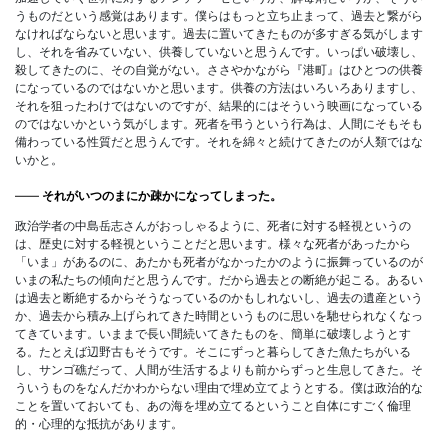
うものだという感覚はあります。僕らはもっと立ち止まって、過去と繋がら
なければならないと思います。過去に置いてきたものが多すぎる気がします
し、それを省みていない、供養していないと思うんです。いっぱい破壊し、
殺してきたのに、その自覚がない。ささやかながら『港町』はひとつの供養
になっているのではないかと思います。供養の方法はいろいろありますし、
それを狙ったわけではないのですが、結果的にはそういう映画になっている
のではないかという気がします。死者を弔うという行為は、人間にそもそも
備わっている性質だと思うんです。それを綿々と続けてきたのが人類ではな
いかと。
――
それがいつのまにか疎かになってしまった。
政治学者の中島岳志さんがおっしゃるように、死者に対する軽視というの
は、歴史に対する軽視ということだと思います。様々な死者があったから
「いま」があるのに、あたかも死者がなかったかのように振舞っているのが
いまの私たちの傾向だと思うんです。だから過去との断絶が起こる。あるい
は過去と断絶するからそうなっているのかもしれないし、過去の遺産という
か、過去から積み上げられてきた時間というものに思いを馳せられなくなっ
てきています。いままで長い間続いてきたものを、簡単に破壊しようとす
る。たとえば辺野古もそうです。そこにずっと暮らしてきた魚たちがいる
し、サンゴ礁だって、人間が生活するよりも前からずっと生息してきた。そ
ういうものをなんだかわからない理由で埋め立てようとする。僕は政治的な
ことを置いておいても、あの海を埋め立てるということ自体にすごく倫理
的・心理的な抵抗があります。