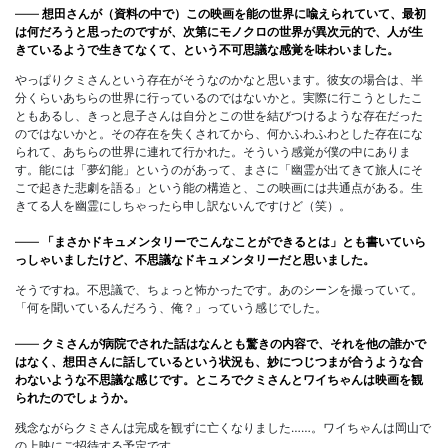
――
想田さんが（資料の中で）この映画を能の世界に喩えられていて、最初
は何だろうと思ったのですが、次第にモノクロの世界が異次元的で、人が生
きているようで生きてなくて、という不可思議な感覚を味わいました。
やっぱりクミさんという存在がそうなのかなと思います。彼女の場合は、半
分くらいあちらの世界に行っているのではないかと。実際に行こうとしたこ
ともあるし、きっと息子さんは自分とこの世を結びつけるような存在だった
のではないかと。その存在を失くされてから、何かふわふわとした存在にな
られて、あちらの世界に連れて行かれた。そういう感覚が僕の中にありま
す。能には「夢幻能」というのがあって、まさに「幽霊が出てきて旅人にそ
こで起きた悲劇を語る」という能の構造と、この映画には共通点がある。生
きてる人を幽霊にしちゃったら申し訳ないんですけど（笑）。
――
「まさかドキュメンタリーでこんなことができるとは」とも書いていら
っしゃいましたけど、不思議なドキュメンタリーだと思いました。
そうですね。不思議で、ちょっと怖かったです。あのシーンを撮っていて。
「何を聞いているんだろう、俺？」っていう感じでした。
――
クミさんが病院でされた話はなんとも驚きの内容で、それを他の誰かで
はなく、想田さんに話しているという状況も、妙につじつまが合うような合
わないような不思議な感じです。ところでクミさんとワイちゃんは映画を観
られたのでしょうか。
残念ながらクミさんは完成を観ずに亡くなりました……。ワイちゃんは岡山で
の上映にご招待する予定です。