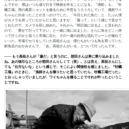
んですが、僕はいつも成り行きで映画を作ることになる。『港町』も、『牡
蠣工場』用の風景ショットを撮るために牛窓をうろうろしていて、偶然ワイ
ちゃんに出会ったことがきっかけでした。「今日とれた魚だ」と、たぶん僕
がカメラを持っていたからだと思いますが、「撮って」という感じで見せて
くれたので、カメラを回し始めた。それから「明日漁に出るよ」と言われた
ので、「乗せて行って下さい」と一緒に海に出ました。さらに魚をどこへ持
って行くのかと追うと市場に出た、その一連の自然な流れでシーンが撮れて
いった。市場でセリをしていた高祖さんは、僕たちがいつも魚を買っていた
鮮魚店のおかみさんで、「あ、高祖さんがいる」とついて行ったんです。
――
もう高祖さんが「嫌だ」と言うのに、想田さんは車に乗り込みました
ね。あの強引なところが想田さんらしくて（笑）。とは言え、高祖さんにし
ても「仕方ないな」という感じで、そこによい関係性を感じました。『牡蠣
工場』のときに、「漁師さんを撮りたいと思っていたら、牡蠣工場だった」
とおっしゃっていましたが、ワイちゃんを撮ることでそれが叶ったというこ
とですね。