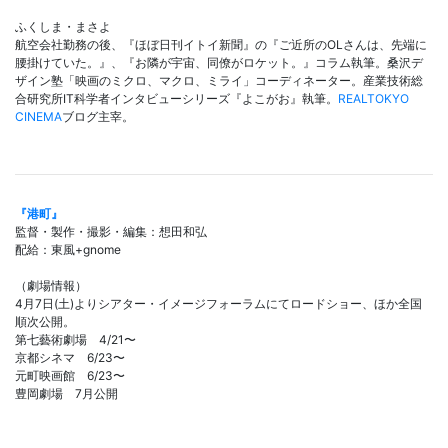
ふくしま・まさよ
航空会社勤務の後、『ほぼ日刊イトイ新聞』の『ご近所のOLさんは、先端に
腰掛けていた。』、『お隣が宇宙、同僚がロケット。』コラム執筆。桑沢デ
ザイン塾「映画のミクロ、マクロ、ミライ」コーディネーター。産業技術総
合研究所IT科学者インタビューシリーズ『よこがお』執筆。
REALTOKYO
CINEMA
ブログ主宰。
『港町』
監督・製作・撮影・編集：想田和弘
配給：東風+gnome
（劇場情報）
4月7日(土)よりシアター・イメージフォーラムにてロードショー、ほか全国
順次公開。
第七藝術劇場 4/21〜
京都シネマ 6/23〜
元町映画館 6/23〜
豊岡劇場 7月公開