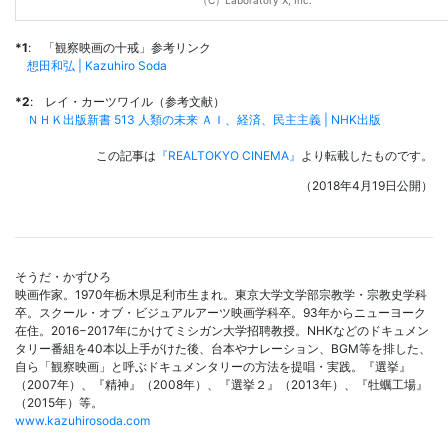
（C）Laboratory X, Inc.
*1
: 「観察映画の十戒」参考リンク
想田和弘 | Kazuhiro Soda
*2
: レイ・カーツワイル（参考文献）
ＮＨＫ出版新書 513 人類の未来 ＡＩ、経済、民主主義 | NHK出版
この記事は
『REALTOKYO CINEMA』
より転載したものです。
（2018年4月19日公開）
そうだ・かずひろ
映画作家。1970年栃木県足利市生まれ。東京大学文学部宗教学・宗教史学科
卒。スクール・オブ・ビジュアルアーツ映画学科卒。93年からニューヨーク
在住。2016−2017年にかけてミシガン大学招聘教授。NHKなどのドキュメン
タリー番組を40本以上手がけた後、台本やナレーション、BGM等を排した、
自ら「観察映画」と呼ぶドキュメンタリーの方法を提唱・実践。『選挙』
（2007年）、『精神』（2008年）、『選挙２』（2013年）、『牡蠣工場』
（2015年）等。
www.kazuhirosoda.com