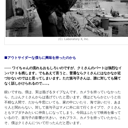
（C）Laboratory X, Inc.
■アウトサイダーな僕らに興味を持ったのかも
――
ワイちゃんの流れもおもしろいのですが、クミさんのパートは強烈なイ
ンパクトを残します。でもあえて言うと、普通ならクミさんにはなかなか近
づかないのではと思ってしまいます。ただ規与子さんは、誰に対しても隔て
なく話しかけられるので……。
鋭いですね。僕は、実は逃げるタイプなんです。カメラを持っていなかった
ら、たぶんクミさんからは逃げていたと思います。僕はどちらかというと出
不精な人間で、だから牛窓にいても、家の中にいたり、海で泳いだり、あま
り人と関わらない。対して規与子はマメに外に出て行くタイプで、クミさん
ともマブダチみたいに仲良しになってしまう。今回はふたりで映画を撮って
いるので、規与子の影響が大きい。それプラス、カメラを持っていたからこ
そ、僕はクミさんについて行ったんだと思います。