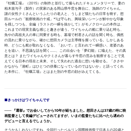
『牡蠣工場』（2015）の制作と並行して撮られたドキュメンタリーで、妻の
柏木規与子（製作）の実家のある岡山県牛窓を舞台に、漁師のワイちゃん、
謎の女性クミさんというふたりの老人と、うしまど猫たちの日常を映す。想
田ルールの「観察映画の十戒」*1は守られ、興味深いシーンが鮮やかな印象
を残しつつも、全編（ラストの一瞬を抜かして）がモノクロームの本作は、
これまでの現実主義な感じと趣きが違う。ワイちゃんの船に乗り込む時も、
魚やの高祖夫人の車に同乗する時も、墓場で村君さんの話を聞く時も、偶然
の流れに乗りながら、確かに想田カメラは主導権を握っている。しかしある
時、どうにも舵が取れなくなる。「おいで」と言われて一瞬惑い、老婆のあ
とを追い、不思議な話を聞く……、この出会いを「夢幻能」に喩えた、その真
意とは？ またワイちゃんやクミさんが暮らす牛窓の営みを観察することで見
えてくる日本の現在と未来、そして失われた過去に想いを馳せる。「ささや
かながら『港町』はひとつの供養になっているのではないか」と語ってくれ
た本作に、『牡蠣工場』とはまた別の牛窓の顔がみえてくる。
■きっかけはワイちゃんです
――
『選挙』でお会いしてから10年が経ちました。想田さんは37歳の時に映
画監督として長編デビューされてますが、いまの監督たちに比べたら遅めの
デビューと言えるでしょうか。
そうかもしれないですね。今回行ったベルリン国際映画祭で日本人の20歳と