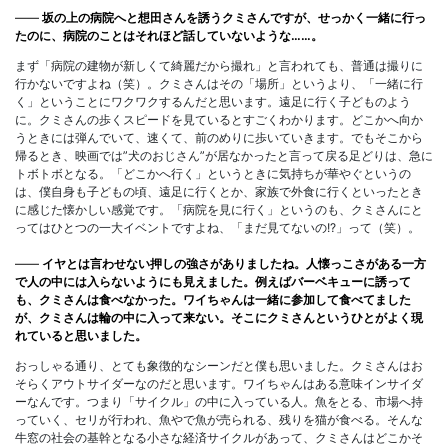
――
坂の上の病院へと想田さんを誘うクミさんですが、せっかく一緒に行っ
たのに、病院のことはそれほど話していないような……。
まず「病院の建物が新しくて綺麗だから撮れ」と言われても、普通は撮りに
行かないですよね（笑）。クミさんはその「場所」というより、「一緒に行
く」ということにワクワクするんだと思います。遠足に行く子どものよう
に。クミさんの歩くスピードを見ているとすごくわかります。どこかへ向か
うときには弾んでいて、速くて、前のめりに歩いていきます。でもそこから
帰るとき、映画では”犬のおじさん”が居なかったと言って戻る足どりは、急に
トボトボとなる。「どこかへ行く」というときに気持ちが華やぐというの
は、僕自身も子どもの頃、遠足に行くとか、家族で外食に行くといったとき
に感じた懐かしい感覚です。「病院を見に行く」というのも、クミさんにと
ってはひとつの一大イベントですよね、「まだ見てないの!?」って（笑）。
――
イヤとは言わせない押しの強さがありましたね。人懐っこさがある一方
で人の中には入らないようにも見えました。例えばバーベキューに誘って
も、クミさんは食べなかった。ワイちゃんは一緒に参加して食べてました
が、クミさんは輪の中に入って来ない。そこにクミさんというひとがよく現
れていると思いました。
おっしゃる通り、とても象徴的なシーンだと僕も思いました。クミさんはお
そらくアウトサイダーなのだと思います。ワイちゃんはある意味インサイダ
ーなんです。つまり「サイクル」の中に入っている人。魚をとる、市場へ持
っていく、セリが行われ、魚やで魚が売られる、残りを猫が食べる。そんな
牛窓の社会の基幹となる小さな経済サイクルがあって、クミさんはどこかそ