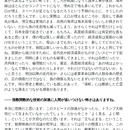
葉からあるような古い町です。ところが戦後になって護岸工事が進み、海岸
線はほとんどがコンクリートになり、埋め立て地も多いんです。これから人
口が増え、スペースが足りなくなるだろうという予測のもとに、そうしたの
だろうと思うんです。しかし実際は、人口が増えるどころか、流出して過疎
化が進み、埋立地は更地のまま、自然の海岸は海水浴場くらいしか残されて
いない。だから魚の生息地も減ってしまう。おそらくそれは牛窓だけじゃな
くて、日本全国で起きています。もちろん、高度経済成長には肯定的な面も
あると思います。僕の母は貧しい家庭に育ったので、経済成長は貧困から抜
け出すということでした。母はいまでも古いものより、新しくてピカピカし
たものが好きです。病院は新しいから見に行こうと言うクミさんと同じです
ね。貧困から抜け出すために、近代化や経済成長がものすごいスピードで起
きましたが、同時に多くのものを破壊してきました。それは自然だったり、
共同体だったり、倫理観だったり。最近、高度経済成長は「あの頃はよかっ
た」なんて懐かしがられたりしますが、それだけではないのではないか。も
っと言うと、明治以降の近代化や、さらには産業革命以降の人類全体の歴史
の、正の側面だけではなく、負の側面も見ないとまずいのではないかと思う
んです。何か歴史と断絶している感じがあって、『港町』には断絶した亡霊
のような過去とつながる感覚があります。
――
指数関数的な技術の加速に人間が追いつけない怖さはありますね。
本当に危険だと思います。このスピードの加速がなかったら、トランプ大統
領だって生まれていなかったでしょう。だから今こそ「よく見る、よく聞
く」ということが大切なのだと思います。それは「立ち止まる」ということ
です。観察映画の方法論や哲学は、僕にとっては日々の態度というか、この
加速していく世界に対するアンチテーゼというか、解毒剤というか、そうい