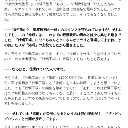
25歳の女性監督（山中瑶子監督『あみこ』＆清原惟監督『わたしたちの
家』）がエントリーされていて、山中監督は映画祭で最年少でした。いつま
でも僕の自己像は若手という感覚なんですけど、そうでもなくなりました
ね。
――
10年前から「観察映画の十戒」のスタンスを守られていますが、それに
しても、この『港町』は、これまでの観察映画の流れとは少し異なる趣きで
した。『牡蠣工場』にワイちゃんとクミさんがチラリと登場してますね。そ
のおふたりが『港町』の主役でしたから驚きました。
逆に言うと『牡蠣工場』のとき、すでに『港町』を作ることは決まっていた
ので、カメオ出演的に『牡蠣工場』に登場してもらったとも言えます。
――
なるほど。仕掛けていたんですね。
そうです。『牡蠣工場』と『港町』は2013年11月に、同時に撮っていまし
た。実は最初は『牡蠣工場』と『港町』を１本の映画にしようと思っていま
した。でも『牡蠣工場』の編集を始めてすぐに、「あれ、これは牡蠣工場だ
けで２時間越えの映画になっちゃうな」と思い、そこにクミさんやワイちゃ
んを入れようとすると焦点がぼやけてしまうので、ふたつは分けて作ろうと
方針転換しました。
――
それでいま『港町』が公開になるというのは何か理由が？ 『ザ・ビッ
グハウス』と公開が接近してます。
たまたま同時に出来たということなんです。『ザ・ビッグハウス』もそうな