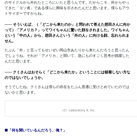
のサイクルから外れたところにいたと思うんです。だからこそ、外からやっ
てきた「ヨソ者」である僕らに興味を示されたんだと思います。僕らもアウ
トサイダーですからね。
――
そういえば、（「どこから来たのか」と問われて答えた想田さんに向か
って）「アメリカ？」ってワイちゃんに驚いた顔をされました。ワイちゃん
という「中の人」から、想田さんという「外の人」に向ける顔、忘れられま
せん。
たぶん「外」と言ってもせいぜい岡山市あたりから来たんだろうと思ったん
でしょうね。それが「アメリカ」と聞いて、急にものすごく思考が跳躍した
んだと思います。
――
クミさんはおそらく「どこから来たか」ということには頓着しない方な
のではないでしょうか。
そうでしたね。クミさんは僕らの存在をたぶん普通に受けとめていたのでは
ないかと思います。
（C）Laboratory X, Inc.
■「何を聞いているんだろう、俺？」