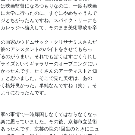
分は映画監督になるつもりなのに、一度も映画
しに大学に行ったのに、すぐにやめちゃうんで
ージとちがったんですね。スパイク・リーにも
・カレッジへ編入して、そのまま美術専攻を卒
の画家のウドムサック・クリサナミスさんだ
、彼のアシスタントのバイトをさせてもらっ
げるのがうまい。それでもぼくはすごくうれし
プライズというギャラリーのオープニングにい
しかったんです。たくさんのアーティストと知
な」と思いました。そこで見た美術は、あの
かく格好良かった。単純なんですね（笑）。そ
ぶようになったんです。
家の事情で一時帰国しなくてはならなくなっ
気楽に思っていました。その後、京都市立芸術
あったんです。京芸の院の1回生のときにニュ