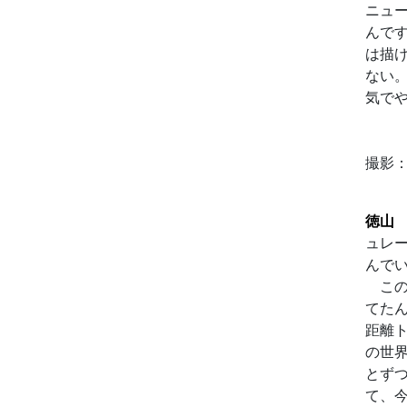
ニュ
んで
は描
ない
気で
撮影
徳山
ュレ
んで
この
てた
距離
の世
とずつ
て、