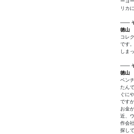
ーヨ
リカ
——
徳山
コレ
です
しま
——
徳山
ベン
たん
ぐに
です
お金
近、
作会
探し