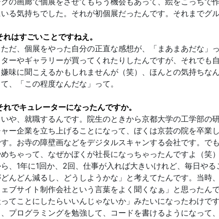
ークの画廊で個展をさせてもらう機会もあって、絵をこっちで
にいる気持ちでした。それが初個展だったんです。それまでグ
それはすごいことですねえ。
ただ、個展をやった自分の正直な感想が、「まあまあだな」っ
クターやギャラリーが買ってくれたりしたんですが、それでも
。嫌味に聞こえるかもしれませんが（笑）、ほんとの気持ちな
って、「この程度なんだな」って。
それでキュレーターになったんですか。
いや、就職するんです。院生のときから京都大学の工学部の研
チャー企業を立ち上げることになって、ぼくは京芸の院を卒業
です。お寺の障壁画などをデジタルスキャンする会社です。で
やめちゃって、なぜかぼくが社長になっちゃったんですよ（笑
から、1年に1回か、2回、仕事が入れば大きいけれど、毎日や
がどんどん減るし、どうしようかな」と考えてたんです。当時、
ウェブサイト制作会社という言葉をよく聞くなぁ」と思ったん
社ってことにしたらいいんじゃないか」みたいになったわけで
て、プログラミングを勉強して、コードを書けるようになって