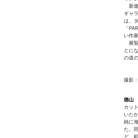
新進
ギャラ
は、
「PA
い作
展覧
とにな
の道
撮影
徳山
カッ
いた
純に
た。
ど、