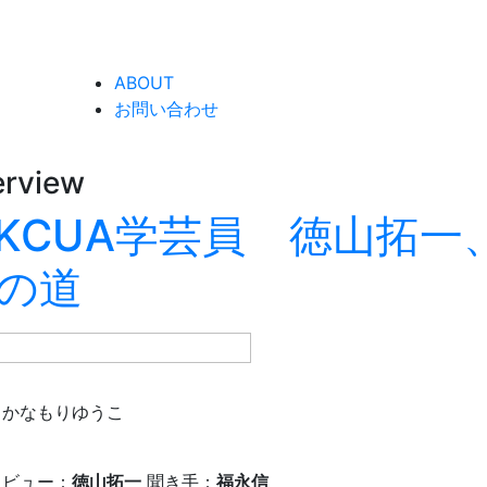
ABOUT
お問い合わせ
erview
KCUA学芸員 徳山拓一
の道
：かなもりゆうこ
タビュー：
徳山拓一
聞き手：
福永信