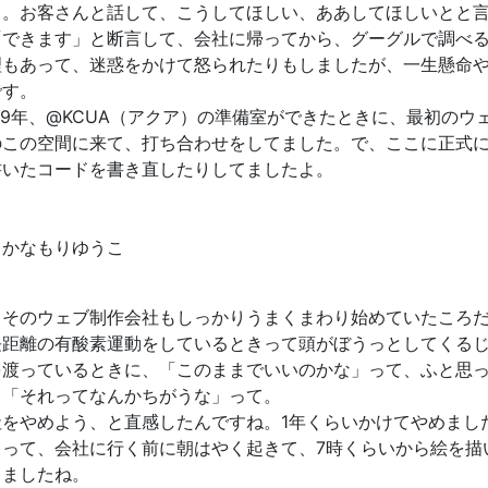
）。お客さんと話して、こうしてほしい、ああしてほしいとと
「できます」と断言して、会社に帰ってから、グーグルで調べ
理もあって、迷惑をかけて怒られたりもしましたが、一生懸命
です。
09年、@KCUA（アクア）の準備室ができたときに、最初の
のこの空間に来て、打ち合わせをしてました。で、ここに正式
書いたコードを書き直したりしてましたよ。
：かなもりゆうこ
そのウェブ制作会社もしっかりうまくまわり始めていたころだ
長距離の有酸素運動をしているときって頭がぼうっとしてくる
を渡っているときに、「このままでいいのかな」って、ふと思
。「それってなんかちがうな」って。
をやめよう、と直感したんですね。1年くらいかけてやめまし
らって、会社に行く前に朝はやく起きて、7時くらいから絵を描
てましたね。