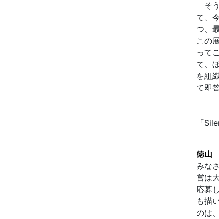
そう
て、今
つ、
この
って
て、
を組
て即
「Sil
徳山
みな
営は
応募
も描
のは