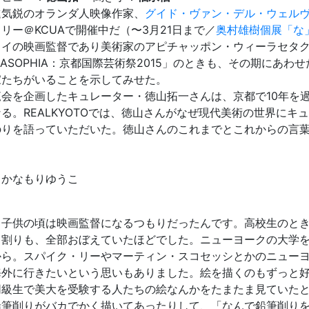
気鋭のオランダ人映像作家、
グイド・ヴァン・デル・ウェル
リー＠KCUAで開催中だ（〜3月21日まで／
奥村雄樹個展「な
タイの映画監督であり美術家のアピチャッポン・ウィーラセタ
RASOPHIA：京都国際芸術祭2015」のときも、その期にあわせた「s
家たちがいることを示してみせた。
会を企画したキュレーター・徳山拓一さんは、京都で10年を
る。REALKYOTOでは、徳山さんがなぜ現代美術の世界に
のりを語っていただいた。徳山さんのこれまでとこれからの言
：かなもりゆうこ
子供の頃は映画監督になるつもりだったんです。高校生のとき
ト割りも、全部おぼえていたほどでした。ニューヨークの大学
から。スパイク・リーやマーティン・スコセッシとかのニュー
海外に行きたいという思いもありました。絵を描くのもずっと
同級生で美大を受験する人たちの絵なんかをたまたま見ていた
鉛筆削りがバカでかく描いてあったりして、「なんで鉛筆削り