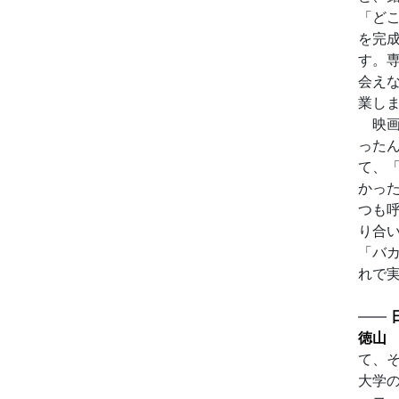
「ど
を完
す。
会え
業し
映画
った
て、
かっ
つも
り合
「バ
れで
——
徳山
て、
大学