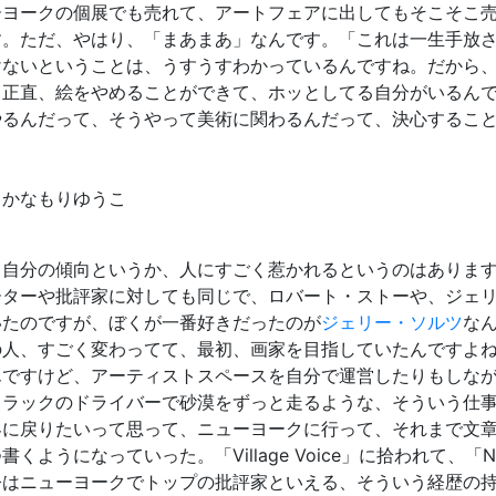
ーヨークの個展でも売れて、アートフェアに出してもそこそこ
す。ただ、やはり、「まあまあ」なんです。「これは一生手放
けないということは、うすうすわかっているんですね。だから
。正直、絵をやめることができて、ホッとしてる自分がいるん
やるんだって、そうやって美術に関わるんだって、決心するこ
：かなもりゆうこ
自分の傾向というか、人にすごく惹かれるというのはあります
ーターや批評家に対しても同じで、ロバート・ストーや、ジェ
いたのですが、ぼくが一番好きだったのが
ジェリー・ソルツ
な
人、すごく変わってて、最初、画家を目指していたんですよね
んですけど、アーティストスペースを自分で運営したりもしなが
トラックのドライバーで砂漠をずっと走るような、そういう仕事
界に戻りたいって思って、ニューヨークに行って、それまで文
書くようになっていった。「Village Voice」に拾われて、「Ne
今はニューヨークでトップの批評家といえる、そういう経歴の