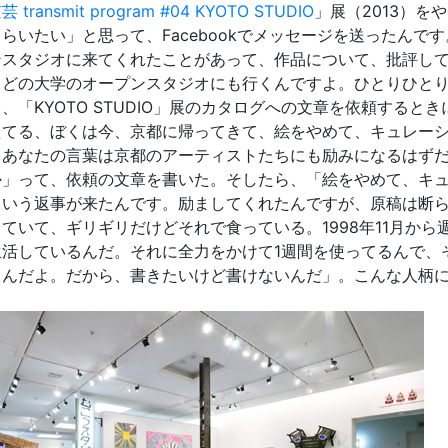
芸 transmit program #04 KYOTO STUDIO
」展（2013）
らいたい」と思って、Facebookでメッセージを送ったん
ンスタジオに来てくれたことがあって、作品について、批評し
、どの大学のオープンスタジオにも行くんですよ。ひとりひと
、「KYOTO STUDIO」展のカタログへの文章を依頼する
えてる、ぼくは今、京都に帰ってきて、絵をやめて、キュレー
。あなたの言葉は京都のアーティストたちにも励みになるはず
か」って、依頼の文章を書いた。そしたら、「絵をやめて、キ
という返事が来たんです。励ましてくれたんですが、原稿は断
ていて、ギリギリだけどそれで食っている。1998年11月か
生活しているんだ。それに全力をかけて1週間を使ってるんで、
るんだよ。だから、書きたいけど書けないんだ」。こんな人柄