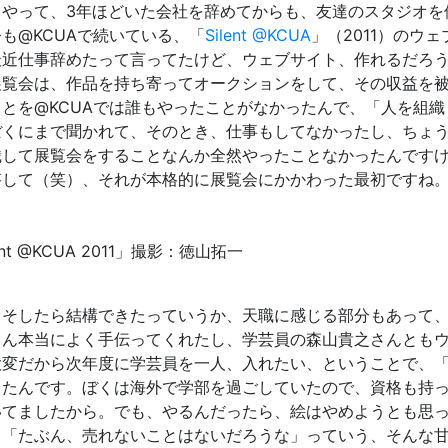
やって、3年ほどいた会社を辞めてからも、友達のスタジオを
も@KCUAで続いている、「
Silent @KCUA
」（2011）のウ
最近仕事辞めたって言ってたけど、ウェブサイト、作れるだろ
展覧会は、作品を持ち寄ってオークションをして、その収益を
ことを@KCUAでは誰もやったことがなかったんで、「人を組
ぼくにまで聞かれて、そのとき、仕事もしてなかったし、ちょ
織して展覧会をすることなんか全然やったことなかったんです
答して（笑）、それが本格的に展覧会にかかわった最初ですね
ent @KCUA 2011」撮影：徳山拓一
そしたら結構できたっていうか、天職に感じる部分もあって、「Si
さん本当によく手伝ってくれたし、学芸員の森山貴之さんとも
大変だから次年度に学芸員を一人、入れたい、ということで、
したんです。ぼくは海外で学部を過ごしていたので、資格も持
いてましたから。でも、やるんだったら、絵はやめようとも思
、「たぶん、売れないことはないだろうな」っていう、そんな