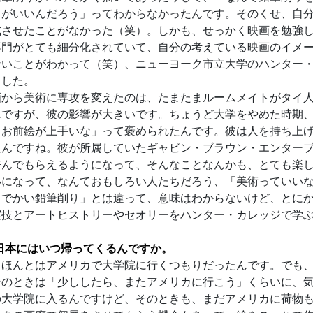
こがいいんだろう」ってわからなかったんです。そのくせ、自
成させたことがなかった（笑）。しかも、せっかく映画を勉強
専門がとても細分化されていて、自分の考えている映画のイメ
ないことがわかって（笑）、ニューヨーク市立大学のハンター
ました。
から美術に専攻を変えたのは、たまたまルームメイトがタイ人
んですが、彼の影響が大きいです。ちょうど大学をやめた時期
「お前絵が上手いな」って褒められたんです。彼は人を持ち上
たんですね。彼が所属していたギャビン・ブラウン・エンター
呼んでもらえるようになって、そんなことなんかも、とても楽
いになって、なんておもしろい人たちだろう、「美術っていい
カでかい鉛筆削り」とは違って、意味はわからないけど、とに
実技とアートヒストリーやセオリーをハンター・カレッジで学
日本にはいつ帰ってくるんですか。
ほんとはアメリカで大学院に行くつもりだったんです。でも、
そのときは「少ししたら、またアメリカに行こう」くらいに、
の大学院に入るんですけど、そのときも、まだアメリカに荷物も