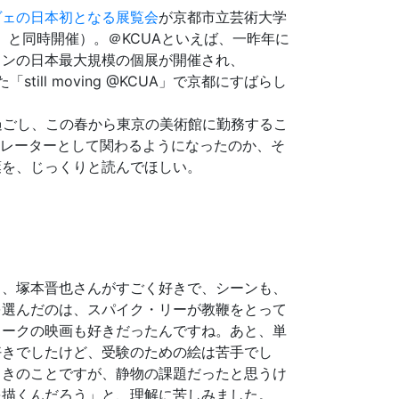
ヴェの日本初となる展覧会
が京都市立芸術大学
」
と同時開催）。＠KCUAといえば、一昨年に
クンの日本最大規模の個展が開催され、
till moving @KCUA」で京都にすばらし
過ごし、この春から東京の美術館に勤務するこ
キュレーターとして関わるようになったのか、そ
葉を、じっくりと読んでほしい。
、塚本晋也さんがすごく好きで、シーンも、
を選んだのは、スパイク・リーが教鞭をとって
ヨークの映画も好きだったんですね。あと、単
好きでしたけど、受験のための絵は苦手でし
ときのことですが、静物の課題だったと思うけ
を描くんだろう」と、理解に苦しみました。