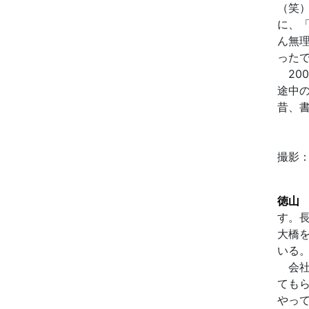
（笑
に、
ん無
った
20
途中
昔、
撮影
徳山
す。
大橋
いる
会社
ても
やっ