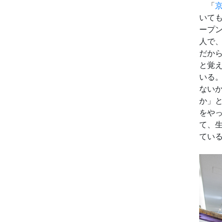
「
京
いても
ープ
人で
だから
と覚
いる
ない
か」
をやっ
て、
てい