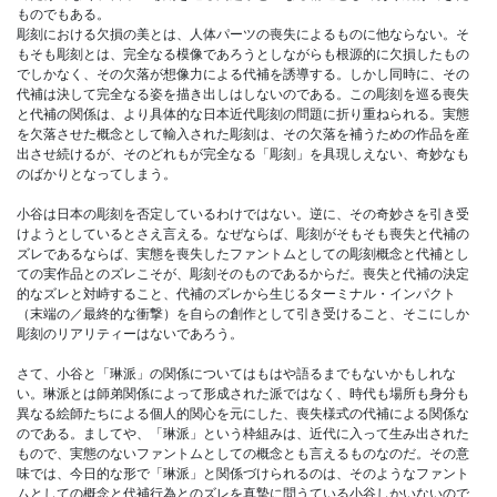
ものでもある。
彫刻における欠損の美とは、人体パーツの喪失によるものに他ならない。そ
もそも彫刻とは、完全なる模像であろうとしながらも根源的に欠損したもの
でしかなく、その欠落が想像力による代補を誘導する。しかし同時に、その
代補は決して完全なる姿を描き出しはしないのである。この彫刻を巡る喪失
と代補の関係は、より具体的な日本近代彫刻の問題に折り重ねられる。実態
を欠落させた概念として輸入された彫刻は、その欠落を補うための作品を産
出させ続けるが、そのどれもが完全なる「彫刻」を具現しえない、奇妙なも
のばかりとなってしまう。
小谷は日本の彫刻を否定しているわけではない。逆に、その奇妙さを引き受
けようとしているとさえ言える。なぜならば、彫刻がそもそも喪失と代補の
ズレであるならば、実態を喪失したファントムとしての彫刻概念と代補とし
ての実作品とのズレこそが、彫刻そのものであるからだ。喪失と代補の決定
的なズレと対峙すること、代補のズレから生じるターミナル・インパクト
（末端の／最終的な衝撃）を自らの創作として引き受けること、そこにしか
彫刻のリアリティーはないであろう。
さて、小谷と「琳派」の関係についてはもはや語るまでもないかもしれな
い。琳派とは師弟関係によって形成された派ではなく、時代も場所も身分も
異なる絵師たちによる個人的関心を元にした、喪失様式の代補による関係な
のである。ましてや、「琳派」という枠組みは、近代に入って生み出された
もので、実態のないファントムとしての概念とも言えるものなのだ。その意
味では、今日的な形で「琳派」と関係づけられるのは、そのようなファント
ムとしての概念と代補行為とのズレを真摯に問うている小谷しかいないので