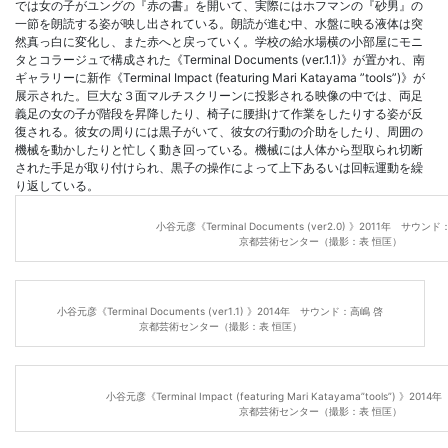
では女の子がユングの『赤の書』を開いて、実際にはホフマンの『砂男』の
一節を朗読する姿が映し出されている。朗読が進む中、水盤に映る液体は突
然真っ白に変化し、また赤へと戻っていく。学校の給水場横の小部屋にモニ
タとコラージュで構成された《Terminal Documents (ver.1.1)》が置かれ、南
ギャラリーに新作《Terminal Impact (featuring Mari Katayama ”tools”)》が
展示された。巨大な３面マルチスクリーンに投影される映像の中では、両足
義足の女の子が階段を昇降したり、椅子に腰掛けて作業をしたりする姿が反
復される。彼女の周りには黒子がいて、彼女の行動の介助をしたり、周囲の
機械を動かしたりと忙しく動き回っている。機械には人体から型取られ切断
された手足が取り付けられ、黒子の操作によって上下あるいは回転運動を繰
り返している。
小谷元彦《Terminal Documents (ver2.0) 》2011年 サウン
京都芸術センター（撮影：表 恒匡）
小谷元彦《Terminal Documents (ver1.1) 》2014年 サウンド：高嶋 啓
京都芸術センター（撮影：表 恒匡）
小谷元彦《Terminal Impact (featuring Mari Katayama”tools”) 》
京都芸術センター（撮影：表 恒匡）