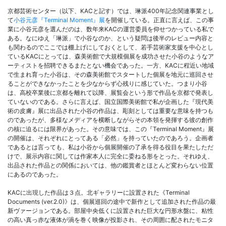
京都芸術センター（以下、KACと記す）では、琳派400年記念関連事業とし
て
小谷元彦『Terminal Moment』展
を開催している。正直に言えば、この事
業に小谷元彦を選んだのは、数年来KACの運営委員を仰せつかっている私で
ある。なにゆえ「琳派」で小谷なのか、という疑問は後半のレビュー内容と
も関わるのでここでは棚上げにしておくとして、若手芸術家支援を中心とし
ているKACにとっては、森美術館で大規模個展を成功させた小谷のようなア
ーティストを招聘できるまたとない機会であった。一方、KACに程近い地域
で生まれ育った小谷は、その森美術館でスタートした個展を地元に巡回させ
ることができなかったことを少なからず心残りに感じていた。つまり小谷
は、高校卒業後に京都を離れて以降、展覧会という形で作品を京都で発表し
ていないのである。さらに言えば、国立国際美術館で私が企画した『現代美
術の皮膚』展に出品された小谷の作品は、彫刻としては重要な意味を持つも
のであったが、多様なメディアを横断しながらその本領を発揮する彼の創作
の核に迫るには限界があった。その意味では、この『Terminal Moment』展
の開催は、それぞれにとってある「必然」を持っていたのであろう。企画者
であるとは言っても、私は小谷から個展開催の了承を得る役目を果たしただ
けで、展示内容に関しては作家本人に完全に委ねる形をとった。それゆえ、
出品された作品との関係においては、他の鑑賞者とほとんど変わらない位置
にあるのであった。
KACに出現した作品は３点。北ギャラリーに設置された《Terminal
Documents (ver.2.0)》は、個展巡回の途中で新作として追加された作品の最
新ヴァージョンである。部屋中央低くに設置された巨大な円形水盤に、粘性
の高い真っ赤な液体が渦を巻く映像が投影され、その周囲に配されたモニタ