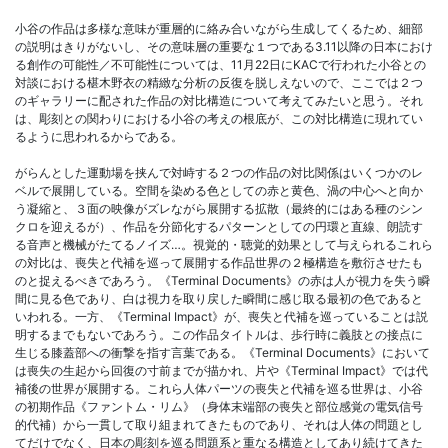
小谷の作品は多様な意味が重層的に絡み合いながら生成してくるため、細部
の説明はきりがないし、その意味層の重要な１つである3.11以降の日本におけ
る創作の可能性／不可能性については、11月22日にKACで行われた小谷との
対談における椹木野衣の精緻な分析の反復を脱しえないので、ここでは２つ
のギャラリーに配された作品の対比構造について考えてみたいと思う。それ
は、彫刻との関わりにおける小谷の考えの根底が、この対比構造に現れてい
るように思われるからである。
がらんとした運動場を挟んで対峙する２つの作品の対比関係はいくつかのレ
ベルで展開している。空間を染める色としての赤と黄色、渦の中心へと向か
う凝縮と、３面の映像がズレながら展開する拡散（最終的にはある種のシン
クロを迎えるが）、作品を分節化するパターンとしての円環と直線、朗読す
る音声と機械がたてるノイズ…。視覚的・聴覚的効果として与えられるこれら
の対比は、喪失と代補を巡って展開する作品世界の２極構造を敷衍させたも
のと捉えるべきであろう。《Terminal Documents》の赤は人が視力を失う瞬
間に見る色であり、白は視力を取り戻した瞬間に感じ取る最初の色であると
いわれる。一方、《Terminal Impact》が、喪失と代補を巡っていることは説
明するまでもないであろう。この作品タイトルは、歩行時に義肢との接点に
生じる膝蓋部への衝撃を指す言葉である。《Terminal Documents》において
は喪失の生起から回復の寸前までが描かれ、片や《Terminal Impact》では代
補後の世界が展開する。これら人体パーツの喪失と代補を巡る世界は、小谷
の初期作品《ファントム・リム》（身体末端部の喪失と部位感覚の電気信号
的代補）から一貫して取り組まれてきたものであり、それは人体の問題とし
てだけでなく、日本の彫刻を巡る問題系と重なる構造としてあり続けてきた