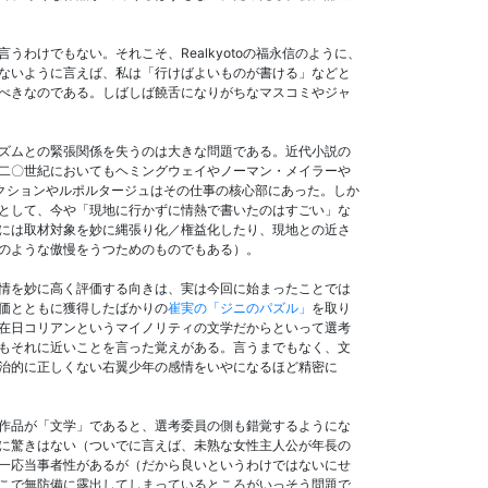
わけでもない。それこそ、Realkyotoの福永信のように、
ないように言えば、私は「行けばよいものが書ける」などと
べきなのである。しばしば饒舌になりがちなマスコミやジャ
ズムとの緊張関係を失うのは大きな問題である。近代小説の
二〇世紀においてもヘミングウェイやノーマン・メイラーや
クションやルポルタージュはその仕事の核心部にあった。しか
として、今や「現地に行かずに情熱で書いたのはすごい」な
には取材対象を妙に縄張り化／権益化したり、現地との近さ
のような傲慢をうつためのものでもある）。
情を妙に高く評価する向きは、実は今回に始まったことでは
価とともに獲得したばかりの
崔実の「ジニのパズル」
を取り
在日コリアンというマイノリティの文学だからといって選考
もそれに近いことを言った覚えがある。言うまでもなく、文
治的に正しくない右翼少年の感情をいやになるほど精密に
作品が「文学」であると、選考委員の側も錯覚するようにな
に驚きはない（ついでに言えば、未熟な女性主人公が年長の
一応当事者性があるが（だから良いというわけではないにせ
こで無防備に露出してしまっているところがいっそう問題で