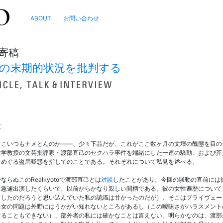
ABOUT
お問い合わせ
寄稿
の末期的状況を批判する
大
もこいつもナメとんのか――、少々下品だが、これがここ数ヶ月の文壇の醜態を目の
大学教授の文芸批評家・渡部直己のセクハラ事件を端緒にした一連の騒動、および芥
をめぐる盗用疑惑を指してのことである。それぞれについて私見を述べる。
ならぬこのRealkyotoで渡部直己とは
対談
したことがあり、今回の騒動の直前には
に急遽出演したくらいで、以前からかなり親しい間柄である。彼の女性遍歴について
」したのだろうと思い込んでいた私の認識は甘かったのだが）、そこはプライヴェー
男女の問題は外野にはうかがい知れないところがあるし（この曖昧さがハラスメント
することもできない）、部外者の私には確かなことは言えない。明らかなのは、渡部