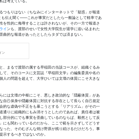
私は考えている。
るつもりはない（ちなみにインターネットで「疑惑」が報道
るとも伝え聞く――これが事実だとしたら一般論として軽率であ
性を性的に侮辱することは許されないが、その一方で報道さ
ライ
ンも、渡部のせいで女性大学院生が退学に追い込まれた
歪曲的な報道があったとしたらタダでは済まない。
イン
と、まるで渡部の属する早稲田の当該コースが、組織ぐるみ
して、そのコースに文芸誌『早稲田文学』の編集委員や名の
個人の問題を超えて、大学ひいては文壇の体質にこそ大きな
らには文壇の中枢にこそ、悪しき政治的な「隠蔽体質」があ
な自己保身や隠蔽体質に対抗する存在として長らく自己規定
会的な虚偽や不正をも暴こうとする「リアリズム」がその一
道通りに組織的にもみ消そうとしたのであれば、責任者は被
し部分的にでも事実を歪曲しているのならば、毅然として反
」にも関わっているのだから、ここで範を示さずしてどうす
なった、そのむざんな焼け野原が残り続けるだけだろう。事
提示するべきではないのか。