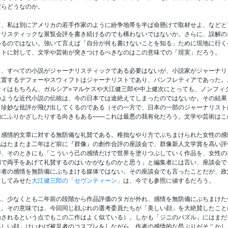
だらどうなのか。
、私は別にアメリカの若手作家のように紛争地帯を半ば命懸けで取材せよ、などと言う
ナリスティックな展覧会評を書き続けるのでも構わないではないか。さらに、誤解の
いるのではない。強いて言えば「自分が何も書けないことを知る」ために現地に行く
ストに対して、文学や芸術が突きつけるべきなのはこの意味での「現実」だろう。
り、すべての小説がジャーナリスティックである必要はないが、小説家がジャーナリ
位置するデフォーやスウィフトはジャーナリストであり、パンフレティアであった。
ティはもちろん、ガルシア=マルケスや大江健三郎や中上健次にとっても、ノンフィ
のような近代小説の伝統は、今の日本では途絶えてしまったのではないか。その結果
う珍妙な批評が飛び出してくるのである（その一方で、日本の一部のジャーナリスト
的にふりかざしたりする向きもある――これは最悪の我有化だろう。文学や芸術はこ
、感情的文章に対する無防備な礼賛である。稚拙なやり方でぶちまけられた女性の感
私はたまたま二年ほど前に『群像』の創作合評の座談会で、群像新人文学賞を高い評
が、そのときにも「こういう己の感情だけで世界を塗りつぶしていく作品を、女性の
同で両手をあげて礼賛するのはいかがなものかと思う」と編集者には言い、座談会で
作者の感情を無防備にぶちまける媒体ではない。その座談会でも言ったことだが、政
」してみせた
大江健三郎の「セヴンティーン」
は、今でも参照に値するだろう。
れ、少なくとも二年前の段階から作品評価のタガが外れ、感情を無防備にぶちまけた
た。その意味では、今回同じ顔ぶれの選考委員たちが「美しい顔」を大絶賛したこと
諭されるという点でもこの二作はよく似ている）。しかも「ジニのパズル」にはまだ
美しい顔」はいわば被災者のコスプレをしながら、作者の感情的な昂ぶりがそこかし