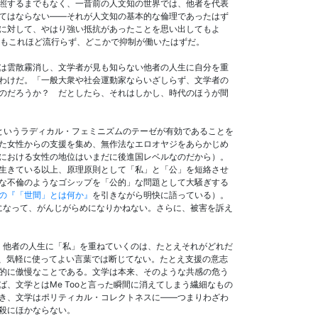
照するまでもなく、一昔前の人文知の世界では、他者を代表
てはならない――それが人文知の基本的な倫理であったはず
に対して、やはり強い抵抗があったことを思い出してもよ
言い方もこれほど流行らず、どこかで抑制が働いたはずだ。
は雲散霧消し、文学者が見も知らない他者の人生に自分を重
わけだ。「一般大衆や社会運動家ならいざしらず、文学者の
のだろうか？ だとしたら、それはしかし、時代のほうが間
」というラディカル・フェミニズムのテーゼが有効であることを
た女性からの支援を集め、無作法なエロオヤジをあらかじめ
における女性の地位はいまだに後進国レベルなのだから）。
生きている以上、原理原則として「私」と「公」を短絡させ
な不倫のようなゴシップを「公的」な問題として大騒ぎする
の『「世間」とは何か』
を引きながら明快に語っている）。
けになって、がんじがらめになりかねない。さらに、被害を訴え
て、他者の人生に「私」を重ねていくのは、たとえそれがどれだ
うが、気軽に使ってよい言葉では断じてない。たとえ支援の意志
的に傲慢なことである。文学は本来、そのような共感の危う
、文学とはMe Tooと言った瞬間に消えてしまう繊細なもの
き、文学はポリティカル・コレクトネスに――つまりわざわ
殺にほかならない。