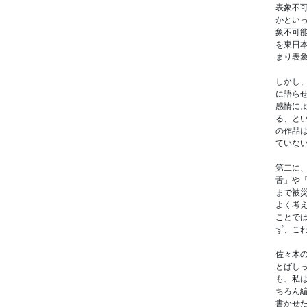
表象不
かとい
象不可
を東日
まり表
しかし
に語ら
感情に
る、と
の作品
ていな
第二に
舌」や
まで被
よく考
ことで
ず、こ
佐々木
とばし
も、私
ちろん
書かせ