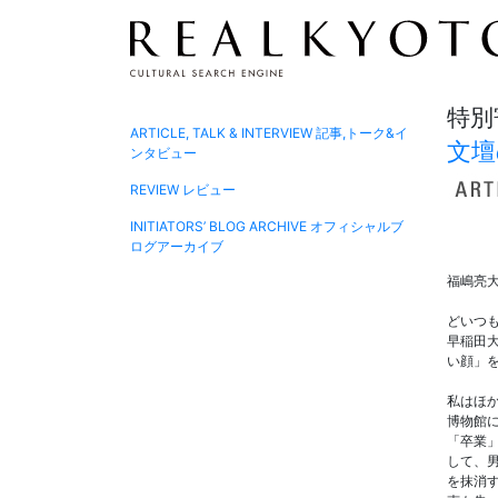
特別
ARTICLE, TALK & INTERVIEW
記事,トーク&イ
文壇
ンタビュー
REVIEW
レビュー
INITIATORS’ BLOG ARCHIVE
オフィシャルブ
ログアーカイブ
福嶋亮
どいつ
早稲田
い顔」
私はほか
博物館
「卒業
して、
を抹消