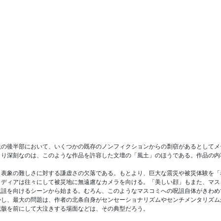
説の後半部において、いくつかの既存のノンフィクションからの剽窃があるとしてメ
より深刻なのは、このような作品を許容した文壇の「風土」のほうである。作品の内
、表象の難しさに対する謙虚さの欠落である。もとより、巨大な震災や被災体験を「
メディアは往々にして被災地に無遠慮なカメラを向ける。「美しい顔」もまた、マス
呪詛を向けるシーンから始まる。むろん、このようなマスコミへの呪詛自体がきわめ
かし、最大の問題は、作者の北条自身がセンセーショナリズムやセンチメンタリズム
死骸を前にして大泣きする場面などは、その典型だろう。