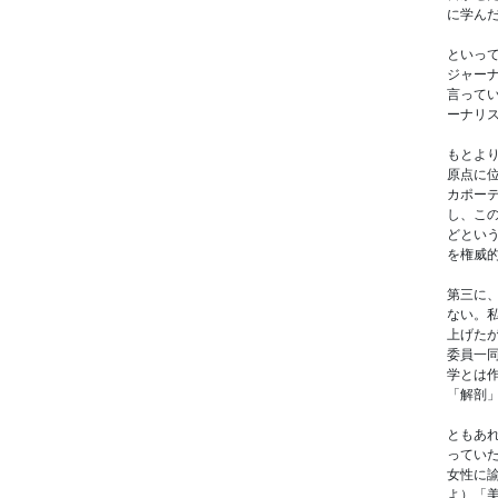
に学ん
といって
ジャー
言って
ーナリ
もとよ
原点に
カポー
し、こ
どとい
を権威
第三に
ない。
上げた
委員一
学とは
「解剖
ともあ
ってい
女性に
よ）「