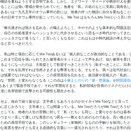
の物語を重ねようとする言明である。しかし、エドワード・サイードや柄谷行人を参
することには強い警戒が発せられていた。他者を「私」の名のもとに安易に我有化し
。あるいは一九九五年のオウム事件の折には、他者の作った物語に自分を委ねること
今の日本でオウム事件が起こっていたら、We Too はもちろんMe Tooという
、「喉元過ぎれば熱さを忘れる」の喩えよろしく、今やそのような基本的な問題設定
せ、自己の出処進退すらハッシュタグに代弁させるという恐るべき時代がやってきた
ハッシュタグなど使うな！」と言いたくもなるが、これはもはや時代錯誤の考え方な
いると言うべきだろう。
ん、私は時と場合に応じてＭe Tooあるいは「個人的なことが政治的なことである
。これまで忍従を強いられてきた被害者がネットによって声をあげ、似た被害を受け
きるようになったのは、大前提として歓迎すべきことだろう（恥ずべきことに、日本
ても、それを乱用すれば当然さまざまな弊害も生じる。そもそも、我々は近代社会に
には慎重でなければならない。この原理原則を忘れると、政治家や芸能人の「私的」
的な「世間」と変わらなくなる（この点は
小林よしのりの『新・堕落論』
が
阿部謹也
Tooもあくまで緊急手段であり、それが常態化すると、私的領域が告発のリスクだら
、逆に名誉毀損で反撃される可能性も懸念される。
にせよ、改めて繰り返せば、文学者ともあろうものがホイホイMe Tooなどと言っ
に正しかろうと、文学者としては間違っている。Me TooだろうがWe Tooだろ
たとしても、他者の人生の苦難に対して「私（たち）も同じ」と乗りかかるのは基本
―つまり一見して優しげな善意のもつ罠を――教えるためのものである。言い換えれば
るための表現手段である。このシンギュラー（単独的）なものの手触りを抹消したと
的な装置を使わずとも言える道徳的な言葉に――還元されるだろう。それは文学の自