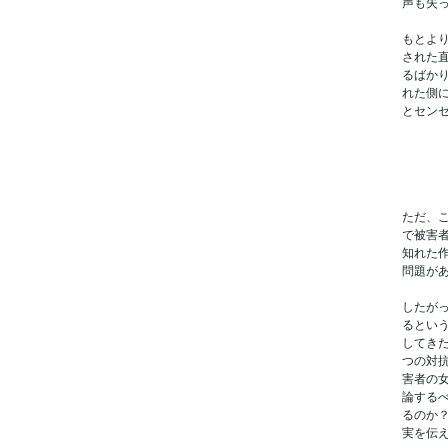
声も失
もとよ
された
るばか
れた側
とセン
ただ、
で被害
知れた
問題が
したが
るとい
してき
つの対
害者の
論する
るのか
実を伝