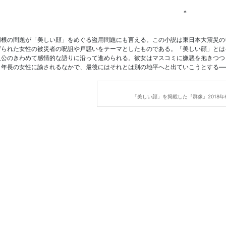
＊
同根の問題が「美しい顔」をめぐる盗用問題にも言える。この小説は東日本大震災の
げられた女性の被災者の呪詛や戸惑いをテーマとしたものである。「美しい顔」とは
人公のきわめて感情的な語りに沿って進められる。彼女はマスコミに嫌悪を抱きつつ
、年長の女性に諭されるなかで、最後にはそれとは別の地平へと出ていこうとする―
「美しい顔」を掲載した『群像』2018年