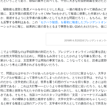
ったということであり、類似の案件と比べても、十分に大きな社会的制裁を受けたと
り、騒動後も渡部と数度メールをやりとりした私は、一連の報道をすべて鵜呑みにす
直後に、某文学賞の授賞式でさっそくMe Tooをかざして報道に便乗した作家がい
りか、後述するように文学者の振る舞いとしても大きな問題だろう）。もちろん、女
にも反撃する権利はある。この
「セクハラ疑惑」を最初に報道したプレジデントオン
セーショナルに報じ、結果的に彼の首をとるまで事態を追い詰めたわけだから、仮に
2018年６月20日付プレジデントオンラ
ここでより問題なのは早稲田側の対応だろう。プレジデントオンラインの記事を読む
者の女性大学院生を口止めし、問題をもみ消そうとしたかのような印象を受ける。そ
作家がいることは、文芸業界では周知の事実である。こうなってくると、読者は渡部
あるという考えに誘導されざるを得ないだろう。
って、問題はもはやセクハラがあったかなかったかというだけに留まらない。大学さ
うアングルが報道によって形作られてしまったのだから。とりわけ文学は、そのよう
たのだから（文学史的に言えば、世界を覆う幻想のヴェールを切り裂き、ときには社
抗原理である）、これは大打撃――というより存在理由の否定に近いだろう。もし報
女性に苦痛と損害を与えたその非を公的に認めるべきだし、もし報道がデタラメない
べきである。そもそも、当該コースのスタッフは学部の「文芸・ジャーナリズム論系
？ 逆に、今の曖昧さを漫然と維持する限り、大学や文学への信頼がめちゃくちゃに
えると称する報道とは別のアングルで、文学者や大学人としての責任のもとで所見を