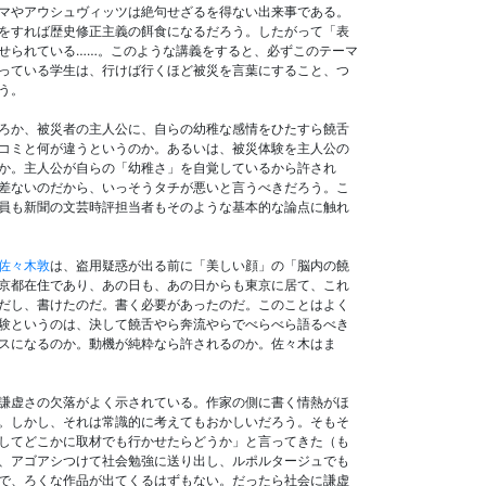
マやアウシュヴィッツは絶句せざるを得ない出来事である。
をすれば歴史修正主義の餌食になるだろう。したがって「表
せられている……。このような講義をすると、必ずこのテーマ
っている学生は、行けば行くほど被災を言葉にすること、つ
う。
ろか、被災者の主人公に、自らの幼稚な感情をひたすら饒舌
コミと何が違うというのか。あるいは、被災体験を主人公の
か。主人公が自らの「幼稚さ」を自覚しているから許され
差ないのだから、いっそうタチが悪いと言うべきだろう。こ
員も新聞の文芸時評担当者もそのような基本的な論点に触れ
佐々木敦
は、盗用疑惑が出る前に「美しい顔」の「脳内の饒
京都在住であり、あの日も、あの日からも東京に居て、これ
だし、書けたのだ。書く必要があったのだ。このことはよく
験というのは、決して饒舌やら奔流やらでべらべら語るべき
スになるのか。動機が純粋なら許されるのか。佐々木はま
謙虚さの欠落がよく示されている。作家の側に書く情熱がほ
。しかし、それは常識的に考えてもおかしいだろう。そもそ
してどこかに取材でも行かせたらどうか」と言ってきた（も
、アゴアシつけて社会勉強に送り出し、ルポルタージュでも
で、ろくな作品が出てくるはずもない。だったら社会に謙虚