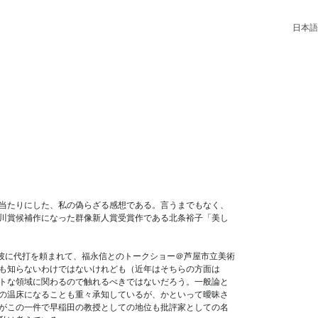
日本語
当たりにした、私の偽らざる感想である。言うまでもなく、
川賞候補作になった群像新人賞受賞作である北条裕子「美し
彼に代打を頼まれて、福永信とのトークショー＠芦屋市立美術
も知らないわけではないけれども（近年はそちらの方面は
トな領域に関わるので触れるべきではないだろう。一般論と
の温床になることも重々承知しているが、かといって曖昧さ
がこの一件で早稲田の教授としての地位も批評家としての名