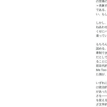
の苦痛
＝表象
である
い。もし
しかし
ねあわ
くせに
違って
もちろ
認める
牽制で
だとし
ること
前近代
Me 
た側が
いずれ
け政治的
があっ
さを―
を捉え
ざ文学