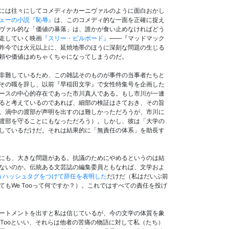
には往々にしてコメディかカーニヴァルのように面白おかし
ェーの小説『恥辱』
は、このコメディ的な一面を正確に捉え
ヴァル的な「価値の暴落」は、誰かが食い止めなければどう
走していく映画
『スリー・ビルボード』
――『マッドマック
昨今では火元以上に、延焼地帯のほうに深刻な問題の生じる
頼や価値はめちゃくちゃになってしまうのだ。
非難しているため、この雑誌そのものが事件の当事者たちと
その職を辞し、以前『早稲田文学』で女性特集号を企画した
ースの中心的存在であった市川真人である。もし市川が一連
ると考えているのであれば、細部の検証はさておき、その旨
。渦中の渡部が声明を出すのは難しかっただろうが、市川に
渡部を守ることにもなっただろう）。しかし、彼は「大学の
しているだけだ。それは結果的に「無責任の体系」を助長す
にも、大きな問題がある。抗議のためにやめるというのは結
ないのか。伝統ある文芸誌の編集委員ともなれば、文学およ
いうハッシュタグをつけて辞任を表明した
だけだ（私はだいぶ前
もWe Tooって何ですか？）。これではすべての責任を投げ
ートメントを出すと私は信じているが、今の文学の体質を象
 Tooといい、それらは他者の苦痛の物語に対して私（たち）