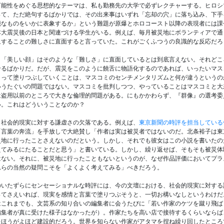
可能性をめぐる思想的なテーマは、私も勤務先の大学で必ずレクチャーする。ヒロシ
って、ただ絶句するばかりでは、その出来事はいずれ「忘却の穴」に落ち込み、下手
能なものをいかに表象するか」という難題が原爆とホロコースト以降の表現者には課
本大震災後の日本と関連づける学生がいる。例えば、毎月被災地にボランティアで通
象することの難しさに直面すると言っていた。これがごくふつうの良識的な反応だろ
、「美しい顔」はそのような「難しさ」に直面しているとは到底言えない。それどこ
せるばかりだ。だが、震災をこのように饒舌に物語化するのであれば、いったいマス
よって塗りつぶしていくことは、マスコミのセンチメンタリズムと何が違うというの
いうたぐいの問題ではない。マスコミを批判しつつ、やっていることはマスコミと大
は盗用以前のところで大きな倫理的問題がある。にもかかわらず、『群像』の選考委
い。これはどういうことなのか？
、社会的現実に対する謙虚さの欠落である。例えば、
東京新聞の時評を担当している
「言葉の奔流」を手放しで大絶賛し「作者は実は被災者ではないのだ。北条裕子は東
災地に行ったことさえないのだという。しかし、それでも彼女はこの小説を書いたの
えてみるにたることだと思う」と書いている。しかし、繰り返せば、そもそも被災体
はない。それに、被災地に行ったこともないというのが、なぜ作品評価においてプラ
れらの当然の疑問こそを「よくよく考えてみる」べきだろう。
のいたずらにセンセーショナルな時評には、今の文壇における、社会的現実に対する
ってさえいれば、現実を感情と言葉で塗りつぶそうと、一切お構いなしというわけだ
はこれまでも、文芸系の知り合いの編集者に会うたびに「若い作家のケツを蹴り飛ば
編集者が真に受けた様子はなかったが）。作家たちを高い店で接待するくらいならば
たほうがよほど建設的だろう。世界を知らない作家がアタマを捏ね繰り回したところ