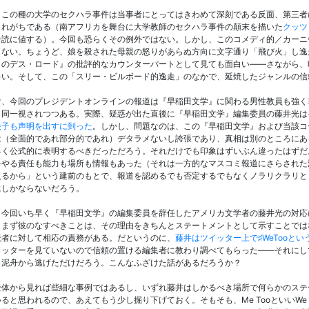
、この種の大学のセクハラ事件は当事者にとってはきわめて深刻である反面、第三者
されがちである（南アフリカを舞台に大学教師のセクハラ事件の顛末を描いた
クッツ
一読に値する）。今回も恐らくその例外ではない。しかし、このコメディ的／カーニ
もない。ちょうど、娘を殺された母親の怒りがあらぬ方向に文字通り「飛び火」し逸
りのデス・ロード』の批評的なカウンターパートとして見ても面白い――さながら、
多い。そして、この「スリー・ビルボード的逸走」のなかで、延焼したジャンルの信
け、今回のプレジデントオンラインの報道は『早稲田文学』に関わる男性教員も強く
く同一視されつつある。実際、疑惑が出た直後に『早稲田文学』編集委員の藤井光は
映子も声明を出すに到った
。しかし、問題なのは、この『早稲田文学』および当該コ
は（全面的であれ部分的であれ）デタラメないし誇張であり、真相は別のところにあ
早く公式的に表明するべきだっただろう。それだけでも印象はずいぶん違ったはずだ
をやる責任も能力も場所も情報もあった（それは一方的なマスコミ報道にさらされた
入るから」という建前のもとで、報道を認めるでも否定するでもなくノラリクラリと
にしかならないだろう。
、今回いち早く『早稲田文学』の編集委員を辞任したアメリカ文学者の藤井光の対応
、まず彼のなすべきことは、その理由をきちんとステートメントとして示すことでは
読者に対して相応の責務がある。だというのに、
藤井はツイッター上で♯WeTooと
イッターを見ていないので信頼の置ける編集者に教わり調べてもらった――それにして
、泥舟から逃げただけだろう。こんなふざけた話があるだろうか？
全体から見れば些細な事例ではあるし、いずれ藤井はしかるべき場所で何らかのステ
ると思われるので、あえてもう少し掘り下げておく。そもそも、Me TooといいWe