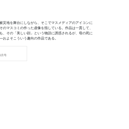
被災地を舞台にしながら、そこでマスメディアのアイコンに
そのマスコミの作った虚像を指している。作品は一貫して、
も、その「美しい顔」という物語に誘惑されるが、母の死に
―およそこういう趣向の作品である。
6月号