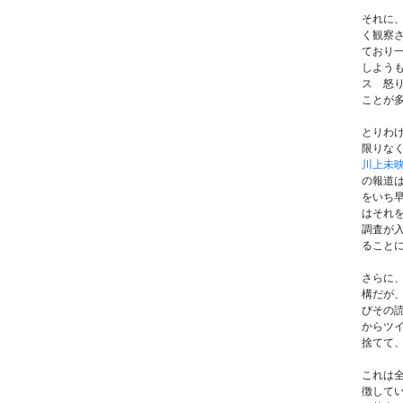
それに
く観察
ており
しよう
ス 怒
ことが
とりわ
限りな
川上未
の報道
をいち
はそれ
調査が
ること
さらに
構だが
びその
からツ
捨てて
これは
徴してい