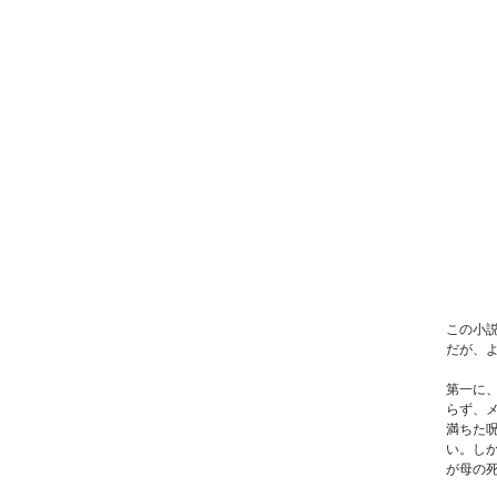
この小
だが、
第一に
らず、
満ちた
い。し
が母の