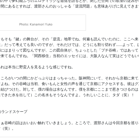
洲の中で夢幻能ふうのエロティックな追憶を語るとか、閉じた空間での欲望の淀みが
中間にあるとすれば、渡部さんのおっしゃる「逆流問題」も意味ありげに見えてきま
Photo: Kanamori Yuko
もそも『鍵』の舞台が、その「逆流」地帯でね。何遍も読んでいたのに、ここへ来
性」だって考えても良いのですが、それだけでは、どうにも割り切れず……よって、
都にはまりって図なんですが、この図自体が、ちょっとした「プチ谷崎」ではあって
で来てるんですね。「関西移住」当初のエッセイには、大阪人なんて実はどうでもい
れは本当に野蛮人を見るような感じですね。
ころがいつの間にかどっぷりはまっちゃった。阪神間にいて、それから京都に来て
すよね。その谷崎は当初、食いもんと女性の声を通じて京都にアクセスする。彼はグ
を結びつけた。対して、僕の場合は水なんです。僕を京都にここまで惹きつけるのは
んできた水を出して）この名水もそうなんですよ。うれしいことに、タダ（笑）！
のランドスケープ
ぁ谷崎の話はおいおい触れていきましょう。ところで、渡部さんは今回京都を巡り
す（笑）。