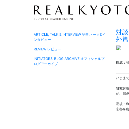
対談
ARTICLE, TALK & INTERVIEW
記事,トーク&イ
外篇
ンタビュー
REVIEW
レビュー
INITIATORS’ BLOG ARCHIVE
オフィシャルブ
構成：
ログアーカイブ
いまま
研究休
が、偶
没後・
京都を