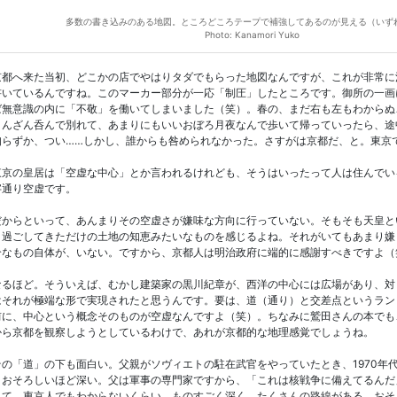
多数の書き込みのある地図。ところどころテープで補強してあるのが見える（いず
Photo: Kanamori Yuko
都へ来た当初、どこかの店でやはりタダでもらった地図なんですが、これが非常に
書いているんですね。このマーカー部分が一応「制圧」したところです。御所の一画
ば無意識の内に「不敬」を働いてしまいました（笑）。春の、まだ右も左もわからぬ
さんざん呑んで別れて、あまりにもいいおぼろ月夜なんで歩いて帰っていったら、途
知らずか、つい……しかし、誰からも咎められなかった。さすがは京都だ、と。東京
京の皇居は「空虚な中心」とか言われるけれども、そうはいったって人は住んでい
字通り空虚です。
からといって、あんまりその空虚さが嫌味な方向に行っていない。そもそも天皇と
く過ごしてきただけの土地の知恵みたいなものを感じるよね。それがいてもあまり嫌
介なもの自体が、いない。ですから、京都人は明治政府に端的に感謝すべきですよ（
るほど。そういえば、むかし建築家の黒川紀章が、西洋の中心には広場があり、対
はそれが極端な形で実現されたと思うんです。要は、道（通り）と交差点というラン
前に、中心という概念そのものが空虚なんですよ（笑）。ちなみに鷲田さんの本でも
から京都を観察しようとしているわけで、あれが京都的な地理感覚でしょうね。
の「道」の下も面白い。父親がソヴィエトの駐在武官をやっていたとき、1970年
。おそろしいほど深い。父は軍事の専門家ですから、「これは核戦争に備えてるんだ
れて、東京人でもわからないくらい、ものすごく深く、たくさんの路線がある。おそ