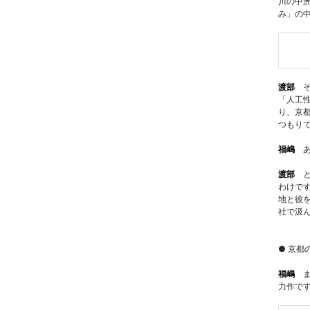
川の中
み」の
渡部
そ
「人工
り、京
つもり
福嶋
あ
渡部
と
わけで
地と彼
社で汲
● 京都
福嶋
ま
力作で