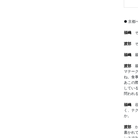
● 京都
福嶋
そ
渡部
そ
福嶋
最
渡部
最
マテー
ね。食
あこの
してい
問われ
福嶋
谷
く、テ
か。
渡部
か
書かれ
ンスで