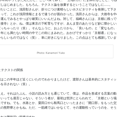
索しはじめました。もちろん、テクスト論を放棄するということではなしに……。
たいことに、浅田彰さんが、折りにつけ素晴らしいホスピタリティを発揮して下さ
らって、これが浅田情報とまるで違うのが面白かった。浅田さんからは、大徳寺を中
を運んでみるとやっぱり確実にいいんだよね。対して、福嶋さんには、京都に残って
引接寺）とか、ね。僕は東京の下町育ちですが、ゑんま堂のあたりなど妙に懐かしい
買っちゃったり（笑）。そんなふうに、おふたりから、「良いもの」と「変なもの」
１年にも満たない時間の中でこの街にまみれた。おかげですっかり「京都通」になっ
やらしいものではなく（笑）、単に好きになりました。この点はとても感謝していま
Photo: Kanamori Yuko
とテクストの関係
はこの半年ほど近くにいたのでわかりましたけど、渡部さんは基本的にスタティッ
心を示されない（笑）。
え。それはたぶん、小説の読み方とも通じていて、僕は、作品を形成する言葉の動
といっても過言じゃない。そういう者が、最初は世評にとらわれて、「京都という場
んですね。でも、水路とか、粟田口やら鞍馬口といったまさに「開口部」をもった交
大の熊野寮とかもね。ただ、一筋縄ではいかなくて、その運動性っていうのを、そう
れは興味深い指摘ですね。