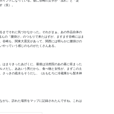
ポイントになっている。仮に谷崎の文学が「流れ」と「淀
す（笑）。
るまでそれに気づかなかった。それがまぁ、あの作品自体の
ほんの「腰掛け」のつもりで来たはずが、ますます谷崎にはま
、谷崎も、関東大震災があって、関西には明らかに腰掛けの
いやっていう感じのものがたくさんある。
。はまりきったあげくに、最後は法然院のあの墓に収まった
ルメだし、ああいう男だから、食べ物と女性が、まずこの土
、さっきの疏水もそうだし、（おもむろに冷蔵庫から梨木神
ながら、訪れた場所をマップに記録されたんですね。これは