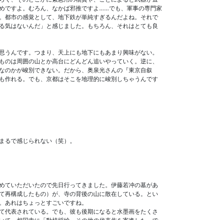
めですよ。むろん、なかば邪推ですよ……でも、軍事の専門家
。都市の感覚として、地下鉄が単純すぎるんだよね。それで
る気はないんだ」と感じました。もちろん、それはとても良
思うんです。つまり、天上にも地下にもあまり興味がない。
ものは周囲の山とか高台にどんどん追いやっていく。逆に、
なのかが峻別できない。だから、奥泉光さんの『東京自叙
も作れる。でも、京都はそこを地理的に峻別しちゃうんです
まるで感じられない（笑）。
めていただいたので先日行ってきました。伊藤若冲の墓があ
て再構成したもの）が、寺の背後の山に散在している。とい
。あれはちょっとすごいですね。
て代表されている。でも、彼も後期になると水墨画をたくさ