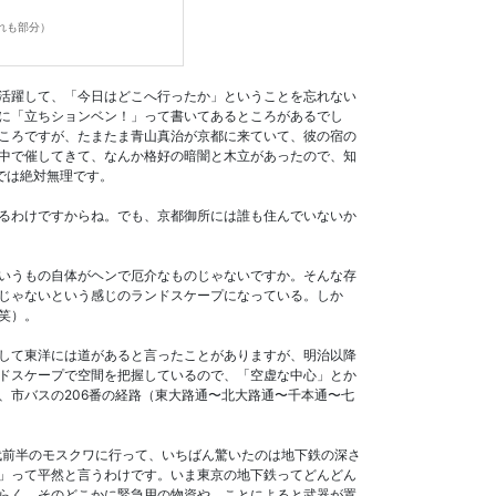
れも部分）
活躍して、「今日はどこへ行ったか」ということを忘れない
に「立ちションベン！」って書いてあるところがあるでし
ころですが、たまたま青山真治が京都に来ていて、彼の宿の
中で催してきて、なんか格好の暗闇と木立があったので、知
では絶対無理です。
るわけですからね。でも、京都御所には誰も住んでいないか
いうもの自体がヘンで厄介なものじゃないですか。そんな存
じゃないという感じのランドスケープになっている。しか
笑）。
して東洋には道があると言ったことがありますが、明治以降
ドスケープで空間を把握しているので、「空虚な中心」とか
、市バスの206番の経路（東大路通〜北大路通〜千本通〜七
代前半のモスクワに行って、いちばん驚いたのは地下鉄の深さ
」って平然と言うわけです。いま東京の地下鉄ってどんどん
らく、そのどこかに緊急用の物資や、ことによると武器が置