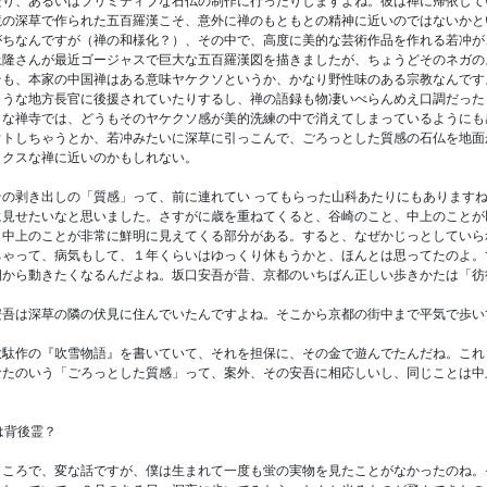
たり、あるいはプリミティブな石仏の制作に行ったりしますよね。彼は禅に帰依して
境の深草で作られた五百羅漢こそ、意外に禅のもともとの精神に近いのではないかと
がちなんですが（禅の和様化？）、その中で、高度に美的な芸術作品を作れる若冲が
上隆さんが最近ゴージャスで巨大な五百羅漢図を描きましたが、ちょうどそのネガの
も、本家の中国禅はある意味ヤケクソというか、かなり野性味のある宗教なんです
ような地方長官に後援されていたりするし、禅の語録も物凄いべらんめえ口調だった
きな禅寺では、どうもそのヤケクソ感が美的洗練の中で消えてしまっているようにも
ウトしちゃうとか、若冲みたいに深草に引っこんで、ごろっとした質感の石仏を地面
ックスな禅に近いのかもしれない。
の剥き出しの「質感」って、前に連れてい ってもらった山科あたりにもありますね
に見せたいなと思いました。さすがに歳を重ねてくると、谷崎のこと、中上のことが
、中上のことが非常に鮮明に見えてくる部分がある。すると、なぜかじっとしていら
ちゃって、病気もして、１年くらいはゆっくり休もうかと、ほんとは思ってたのよ。
朝から動きたくなるんだよね。坂口安吾が昔、京都のいちばん正しい歩きかたは「彷
吾は深草の隣の伏見に住んでいたんですよね。そこから京都の街中まで平気で歩い
駄作の『吹雪物語』を書いていて、それを担保に、その金で遊んでたんだね。これ
なたのいう「ごろっとした質感」って、案外、その安吾に相応しいし、同じことは中
は背後霊？
ころで、変な話ですが、僕は生まれて一度も蛍の実物を見たことがなかったのね。