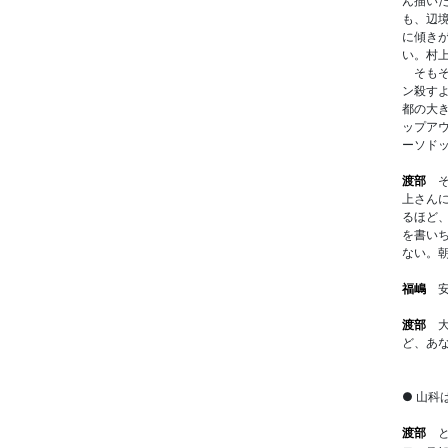
ん描い
も、辺
に傾き
い。村
そもそ
ン殺す
都の大
ップア
ーソド
渡部
そ
上さん
るほど
を書い
ない。
福嶋
安
渡部
大
ど、あ
● 山科
渡部
と