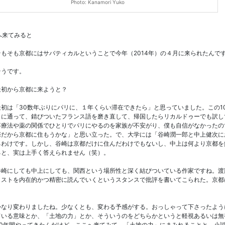
Photo: Kanamori Yuko
へ来てみると
もそも京都にはサバティカルということで今年（2014年）の４月に来られたんで
うです。
初から京都に来ようと？
初は「30数年ぶりにパリに、１年くらい滞在できたら」と思っていました。この1
クに通って、錆びついたフランス語を磨き直して、帰国したらリカルドゥーでも訳し
事療法や薬の関係でひとりでパリにやるのを家族が不安がり、僕も自信がなかったの
際だから京都に住もうかな」と思い立った。で、大学には「谷崎潤一郎と中上健次に
るわけです。しかし、谷崎は京都だけに住んだわけでもないし、中上は何より京都を
ると、実は上手く答えられません（笑）。
崎にしても中上にしても、関西という場所性と深く結びついている作家ですね。渡
クストを内在的かつ精密に読んでいくというスタンスで批評を書いてこられた。京都
なり変わりましたね。少なくとも、変わる予感がする。おっしゃって下さったよう
ている意味とか、「土地の力」とか、そういうのをどちらかというと軽視あるいは無
30年間やってきたんだけど、ここへ来てみて、「土地の力」にまみれることと、小