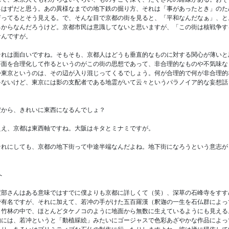
るはずだと思う。あの異様なまでの地下鉄の掘り方、それは「事があったとき」のた
育ってるとそう見える。で、そんな目で京都の街を見ると、「平和なんだなぁ」、と
るからなんだろうけど。京都市民は意識してないと思いますが、「この街は核戦争す
なんですが。
れは面白いですね。そもそも、京都人はどうも垂直的なものに対する関心が薄いと
平面を合理化して作るというのがこの街の思想であって、非合理的なものや不気味な
か東京というのは、その辺が入り混じってくるでしょう。何が合理的で何が非合理的
ゃないけど、東京には影の支配者である地霊がいて云々というパラノイア的な妄想話
から、きれいに東西になるんでしょ？
え、京都は東西軸ですね。大阪はキタとミナミですが。
れにしても、京都の地下街って中途半端なんだよね。地下街になろうという意志が
へ
部さんはある意味ではすでに僕よりも京都に詳しくて（笑）、深草の石峰寺をすす
で有名ですが、それに加えて、若冲の手がけた五百羅漢（釈迦の一生を石仏群によっ
、竹林の中で、ほとんどタケノコのように地面から無数に生えているようにも見える
には、若冲というと「動植綵絵」みたいにゴージャスで色彩あざやかな作品によっ