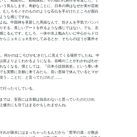
いて、相国寺に「動植綵絵」その他の代表作を寄進した。で
いう気もします。奇妙なことに、日本の禅はなぜか美や芸術
、むしろモノそのもののような石仏を手がけたところが面白
ような感じですね。
よね。中国禅を革新した馬祖なんて、坊さんを平気でバンバ
りする。美しいアートを作るような感じではない。でも、京
感じるんです。むしろ、一休や水上勉みたいに中心からドロ
からニョキニョキ生やしてみるとか、そちらのほうが案外オ
。何かのほころびがむきだしに見えてくる場所でしたね。中
以前よりよくわかるようになる。谷崎のことがわかればわか
れなくなる。僕としては、『日本小説技術史』という厚い本
でも実際に京都に来てみたら、良い意味で休んでいるヒマが
徨う」ことだ、と言ってたけれど……。
て行ったりしている。
までは、安吾には京都は似合わないと思っていたのだけれ
上健次にも当てはまるかもしれませんね。
それが疎水にはまっちゃったもんだから「哲学の道」が散歩