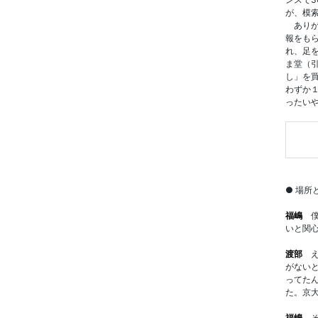
が、模
ありが
報をも
れ、足
ま堂（
し」を
わずか
ったい
● 場所
福嶋
僕
いと関
渡部
え
がない
ってた
た。京
福嶋
そ