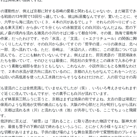
の運動性が、例えば京都に対する谷崎の愛着と関わるんじゃないか。まだ確言でき
る戦前の13年間で13回引っ越している。彼は転居魔なんですが、驚いたことに、そ
か、六甲から海に流れていく３、４本の川があるでしょ？ それらの川べりにずっと
のある東天王町）から歩いて５分くらいの永観堂近くの白川沿いなんだよね。窓の下
鴨糺ノ森の境内を流れる瀨見の小川のそばに移って都合10年。その後、熱海で最晩年
の作家」だったわけです。その「水流」と「文流」（＝エクリチュール）の関係に興
っくりしたんですが、その白川から歩いてすぐの「哲学の道」べりの疎水は、北へ
は一部、北へ流れている。ただ、谷崎は、「水辺の人」の割に、この逆流については
を読んでも、どこにも触れていないんですよ。例えばまた、田宮虎彦の「琵琶湖疎水」
生たちを描いていて、そのひとりは最後に、同志社の女学生とこの疎水で入水心中ま
るという素敵な細部を使おうともしない。これなんか、小説作法にもとる無視なわけよ
けで、２本の水流が逆方向に流れているのに、京都の人たちがなんでこれをヘンだと
の山沿いの高低差を使った人工水路だからそうなるわけだけれど、人の目ではその高
も逆流のことは全然意識していませんでしたが（笑）、いろいろ考えさせられます
すぐ近くに住んでいるんですが、その裏手にも白川が流れています。
えず林屋辰三郎ふうに言うと、京都はまずは池泉の街ですよね。太古の昔は湖底だ
神泉苑のような苑池が文明の拠点にもなる。大阪の中心部だと川が蛇行しながら流れ
が、京都は流れる水（川）と流れない水（池）が共存している。ここでちょっと飛躍
です。
批評的に言えば、『細雪』は「流れること」に取り憑かれた物語ですね。阪神大水
とか、最後も雪子の下痢の話で終わるというふうに、とにかく大小様々なエピソード
的な切断がありますよね。子供の遊び場のような舞台装置の中で変態性欲のプレイを