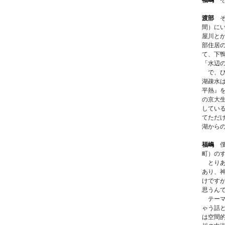
渡部
そ
間）にい
屋川と
部住居
て、下
「水辺
で、び
湖疎水
平熱』
の京大
してい
てただ
湖から
福嶋
僕
町）の
とりあ
あり、
けです
思うん
テーマ
ゃう話
は空間