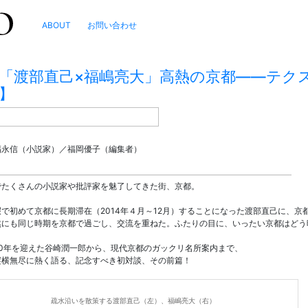
ABOUT
お問い合わせ
「渡部直己×福嶋亮大」高熱の京都――テク
】
福永信（小説家）／福岡優子（編集者）
でたくさんの小説家や批評家を魅了してきた街、京都。
暇で初めて京都に長期滞在（2014年４月～12月）することになった渡部直己に、
然にも同じ時期を京都で過ごし、交流を重ねた。ふたりの目に、いったい京都はどう
50年を迎えた谷崎潤一郎から、現代京都のガックリ名所案内まで、
縦横無尽に熱く語る、記念すべき初対談、その前篇！
疏水沿いを散策する渡部直己（左）、福嶋亮大（右）