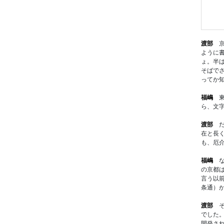
渡部
京
ように
ょ。半
そばで
ってか
福嶋
東
ら、文
渡部
だ
在と長
も、厄
福嶋
な
の京都
言う以
条通）
渡部
そ
でした
開発さ