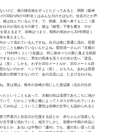
ないけど、彼の移住地をずっとたどってみると、関西（阪神
の13回の内の10軒近くはみんな川のそばなの。住吉川とか芦
、彼は住んでいるんです。で、戦後、京都へ来てもここ（渡
を白川が流れるその家で、彼は『細雪』下巻を書き、やが
を迎えるまで、谷崎はつまり、昭和の初めから30年間近く
味を覚えました。
向かって流れているんですね。白川は南に普通に流れ、琵琶
ひとことも触れていないんだよね。鷲田清一さんの『京都の
（1949年）という短篇は、同じ疎水べりの家に集まる戦前
でするというのに、男女の死体を洗うその水が北へ「逆流」
（笑）。しかも、わずか200メートルか、300メートル距
思わないのかが、ヘンですよ（笑）。もちろん、あれは琵琶
低差が把握できないので、あの北流には、たまげるわけね。
ね。実は僕は、晩年の谷崎が宿にした渡辺家（北白川仕伏
ったということもあって、京都の街は湿潤であちこちに池が
ていて、だからこそ島と橋によってトポスが作られていくわ
してみれば、こういう二重性は谷崎の文学にも認められると
害で芦屋川と住吉川が氾濫する話とか、赤ちゃんが流産しち
が文字通り流れていく。他方でしかし、初期や中期の作品に
やるとか、あるいは中期の『蘆刈』でも、蘆の生い茂った淀