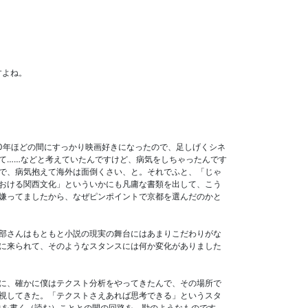
すよね。
0年ほどの間にすっかり映画好きになったので、足しげくシネ
て……などと考えていたんですけど、病気をしちゃったんです
で、病気抱えて海外は面倒くさい、と。それでふと、「じゃ
おける関西文化」といういかにも凡庸な書類を出して、こう
嫌ってましたから、なぜピンポイントで京都を選んだのかと
部さんはもともと小説の現実の舞台にはあまりこだわりがな
に来られて、そのようなスタンスには何か変化がありました
に、確かに僕はテクスト分析をやってきたんで、その場所で
視してきた。「テクストさえあれば思考できる」というスタ
説を書く（読む）こととの間の回路を、勘のようなものです