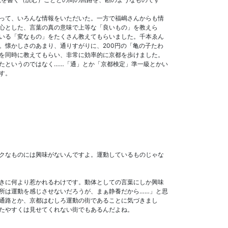
って、いろんな情報をいただいた。一方で福嶋さんからも情
心とした、言葉の真の意味で上等な「良いもの」を教えら
いる「変なもの」をたくさん教えてもらいました。千本ゑん
。懐かしさのあまり、通りすがりに、200円の「亀の子たわ
を同時に教えてもらい、非常に効率的に京都を歩けました。
たというのではなく……「通」とか「京都検定」準一級とかい
す。
クなものには興味がないんですよ。運動しているものじゃな
きに何より惹かれるわけです。動体としての言葉にしか興味
所は運動を感じさせないだろうが、まぁ静養だから……」と思
通路とか、京都はむしろ運動の街であることに気づきまし
たやすくは見せてくれない街でもあるんだよね。