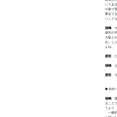
いてあ
の家で
事足り
いこと
福嶋
そ
都市の
大阪と
伝』じ
よね。
渡部
だ
福嶋
え
渡部
そ
● 郊外
福嶋
渡
ること
うより
一般的