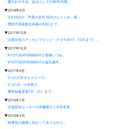
「夏のおすすめ、起点としての80年代展」
▼2018年4月
「3月25日の「芦屋の近代 現代のとりくみ」展」
「豊田市美術館企画展4月8日まで」
▼2017年12月
「法貴信也のアッセンブリッジ・ナゴヤ2017（10日まで）」
▼2017年10月
「KYOTOEXPERIMENTの青柳いづみ」
「KYOTOEXPERIMENTの金氏徹平」
▼2017年5月
「2つの大学ギャラリーで」
「2つの元・小学校で」
「勝部如春斎展7日（日）まで」
▼2016年7月
「京都芸術センターの伊藤隆介と中田有美」
▼2016年4月
「林勇気の個展に向かって走りながら」