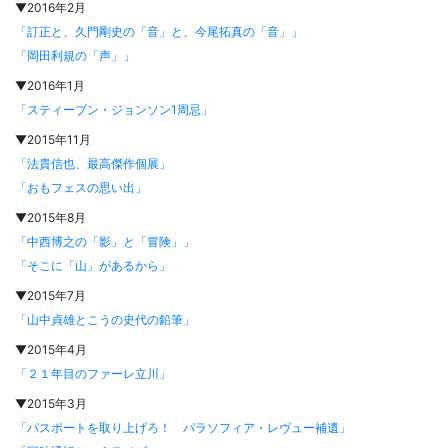
▼2016年2月
「訂正と、久門剛史の「音」と、今尾拓真の「音」」
「岡田利規の「声」」
▼2016年1月
「スティーブン・ジョンソン1周忌」
▼2015年11月
「法貴信也、最高傑作個展」
「おもフェスの思い出」
▼2015年8月
「中西博之の「影」と「冒険」」
「そこに「山」があるから」
▼2015年7月
「山中貞雄とこうの史代の鉛筆」
▼2015年4月
「２１年目のファーレ立川」
▼2015年3月
「パスポートを取り上げろ！ パラソフィア・レヴュー補遺」