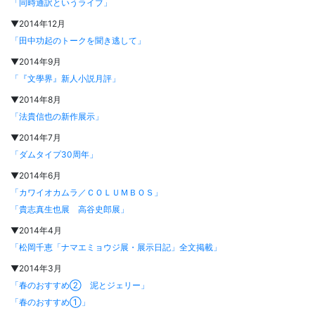
「同時通訳というライブ」
▼2014年12月
「田中功起のトークを聞き逃して」
▼2014年9月
「『文學界』新人小説月評」
▼2014年8月
「法貴信也の新作展示」
▼2014年7月
「ダムタイプ30周年」
▼2014年6月
「カワイオカムラ／ＣＯＬＵＭＢＯＳ」
「貴志真生也展 高谷史郎展」
▼2014年4月
「松岡千恵「ナマエミョウジ展・展示日記」全文掲載」
▼2014年3月
「春のおすすめ② 泥とジェリー」
「春のおすすめ①」