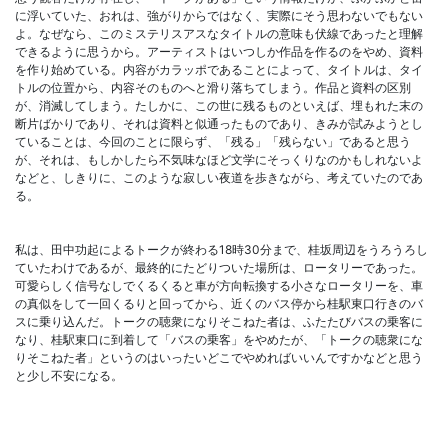
に浮いていた、おれは、強がりからではなく、実際にそう思わないでもない
よ。なぜなら、このミステリスアスなタイトルの意味も伏線であったと理解
できるように思うから。アーティストはいつしか作品を作るのをやめ、資料
を作り始めている。内容がカラッポであることによって、タイトルは、タイ
トルの位置から、内容そのものへと滑り落ちてしまう。作品と資料の区別
が、消滅してしまう。たしかに、この世に残るものといえば、埋もれた末の
断片ばかりであり、それは資料と似通ったものであり、きみが試みようとし
ていることは、今回のことに限らず、「残る」「残らない」であると思う
が、それは、もしかしたら不気味なほど文学にそっくりなのかもしれないよ
などと、しきりに、このような寂しい夜道を歩きながら、考えていたのであ
る。
私は、田中功起によるトークが終わる18時30分まで、桂坂周辺をうろうろし
ていたわけであるが、最終的にたどりついた場所は、ロータリーであった。
可愛らしく信号なしでくるくると車が方向転換する小さなロータリーを、車
の真似をして一回くるりと回ってから、近くのバス停から桂駅東口行きのバ
スに乗り込んだ。トークの聴衆になりそこねた者は、ふたたびバスの乗客に
なり、桂駅東口に到着して「バスの乗客」をやめたが、「トークの聴衆にな
りそこねた者」というのはいったいどこでやめればいいんですかなどと思う
と少し不安になる。