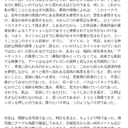
るのに相応しいのではないかと思われるほどなのである。何しろ、これから
私が聞くことになるはずの講演も、事前の情報によれば、「このトークで
は、近年の自身の実践の中にある美術史を参照するもの、歴史を参照するも
の、過去の自作を参照するもの、それら三つの参照点を再考し、ひとつのケ
ーススタディとして描き直す」とあるのだから、この作品集／美術評論の著
者自身によるリアクションなのであろうと推察されても仕方がないのであ
る。つまり、タイトルにはすでに相当の出オチの要素が含まれており、とい
うことはこのタイトル自体が、すでに、「タイトル」と「作品」をめぐる神
話的な関係の崩壊（もはや、誰もが、いいかげんにタイトルをつけているの
ではないか）が語られるのではないか、あるいは、端的に彼自身を含む「ア
ーティスト」の限界について（書類の形をとっていなくても、絵画でも彫刻
でも映像でも、アートはもはやプレゼンの資料と見なされる可能性につい
て）、率直に語られるのかもしれない、などと、これから語られる講演内容
を夢想しながら、次々と後方へ流れ去る洛西の風景を見ていると、思いがけ
ないことに、直線に進むべき道を、バスは、思春期の若者のごとく、不意に
曲がってみせたのであった。さらに、右へ左へと、バスはハイキングを楽し
むかのごとく傾斜を軽快に進み、着実に、芸大から離れていくのであった。
それでも、私は、「迂回しているだけだ」「もうじきに引き返す」「人間は
大きな心を持たなければ」と、思ったのであるが、とうとう我慢できず、ピ
ンポンを押したのである。降りたバス停は、このようなバス停であった。
付近は、閑静な住宅地であった。時計を見ると、ちょうど17時であった。帰
宅後にグーグル地図で確認してみると、京都芸大から北へ600メートルほど