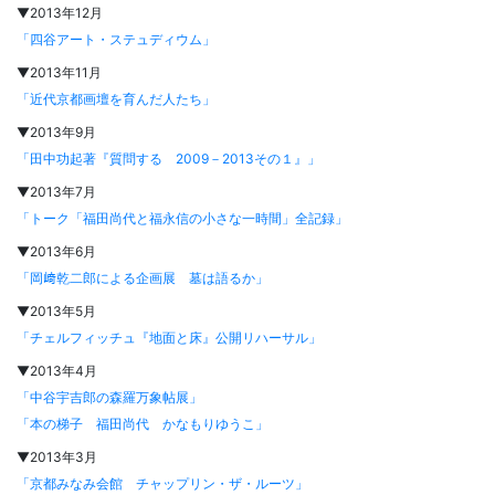
▼2013年12月
「四谷アート・ステュディウム」
▼2013年11月
「近代京都画壇を育んだ人たち」
▼2013年9月
「田中功起著『質問する 2009－2013その１』」
▼2013年7月
「トーク「福田尚代と福永信の小さな一時間」全記録」
▼2013年6月
「岡﨑乾二郎による企画展 墓は語るか」
▼2013年5月
「チェルフィッチュ『地面と床』公開リハーサル」
▼2013年4月
「中谷宇吉郎の森羅万象帖展」
「本の梯子 福田尚代 かなもりゆうこ」
▼2013年3月
「京都みなみ会館 チャップリン・ザ・ルーツ」