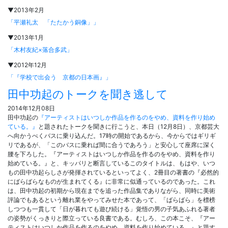
▼2013年2月
「平瀬礼太 「たたかう銅像」」
▼2013年1月
「木村友紀×落合多武」
▼2012年12月
「『学校で出会う 京都の日本画』」
田中功起のトークを聞き逃して
2014年12月08日
田中功起の
『アーティストはいつしか作品を作るのをやめ、資料を作り始め
ている。』
と題されたトークを聞きに行こうと、本日（12月8日）、京都芸大
へ向かうべくバスに乗り込んだ。17時の開始であるから、今からではギリギ
リであるが、「このバスに乗れば間に合うであろう」と安心して座席に深く
腰を下ろした。『アーティストはいつしか作品を作るのをやめ、資料を作り
始めている。』と、キッパリと断言しているこのタイトルは、もはや、いつ
もの田中功起らしさが発揮されているといってよく、2冊目の著書の『必然的
にばらばらなものが生まれてくる』に非常に似通っているのであった。これ
は、田中功起の初期から現在までを追った作品集でありながら、同時に美術
評論でもあるという離れ業をやってみせた本であって、「ばらばら」を標榜
しつつも一貫して「日が暮れても遊び続ける」覚悟の男の子気あふれる著者
の姿勢がくっきりと際立っている良書である。むしろ、この本こそ、『アー
ティストはいつしか作品を作るのをやめ、資料を作り始めている。』と題す