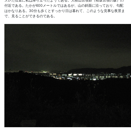
ズレた位置に私は降り立ったようである。大枝山古墳群（桂坂古墳の森）の
付近である。たかが600メートルではあるが、山の斜面に沿っており、勾配
はかなりある。30分も歩くとすっかり日は暮れて、このような見事な夜景ま
で、見ることができるのである。