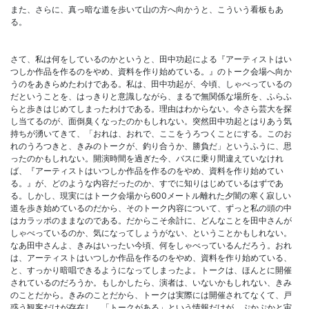
また、さらに、真っ暗な道を歩いて山の方へ向かうと、こういう看板もあ
る。
さて、私は何をしているのかというと、田中功起による『アーティストはい
つしか作品を作るのをやめ、資料を作り始めている。』のトーク会場へ向か
うのをあきらめたわけである。私は、田中功起が、今頃、しゃべっているの
だということを、はっきりと意識しながら、まるで無関係な場所を、ふらふ
らと歩きはじめてしまったわけである。理由はわからない。今さら芸大を探
し当てるのが、面倒臭くなったのかもしれない。突然田中功起とはりあう気
持ちが湧いてきて、「おれは、おれで、ここをうろつくことにする。このお
れのうろつきと、きみのトークが、釣り合うか、勝負だ」というふうに、思
ったのかもしれない。開演時間を過ぎた今、バスに乗り間違えていなけれ
ば、『アーティストはいつしか作品を作るのをやめ、資料を作り始めてい
る。』が、どのような内容だったのか、すでに知りはじめているはずであ
る。しかし、現実にはトーク会場から600メートル離れた夕闇の寒く寂しい
道を歩き始めているのだから、そのトーク内容について、ずっと私の頭の中
はカラッポのままなのである。だからこそ余計に、どんなことを田中さんが
しゃべっているのか、気になってしょうがない、ということかもしれない。
なあ田中さんよ、きみはいったい今頃、何をしゃべっているんだろう。おれ
は、アーティストはいつしか作品を作るのをやめ、資料を作り始めている、
と、すっかり暗唱できるようになってしまったよ。トークは、ほんとに開催
されているのだろうか。もしかしたら、演者は、いないかもしれない、きみ
のことだから。きみのことだから、トークは実際には開催されてなくて、戸
惑う観客だけが存在し、「トークがある」という情報だけが、ぷかぷかと宙