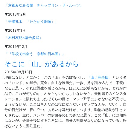
「京都みなみ会館 チャップリン・ザ・ルーツ」
▼2013年2月
「平瀬礼太 「たたかう銅像」」
▼2013年1月
「木村友紀×落合多武」
▼2012年12月
「『学校で出会う 京都の日本画』」
そこに「山」があるから
2015年08月13日
理由はない。とにかく、この「山」をのぼるべし。
「山／完全版」
という名
の「バンド」の展示。完全に自由な展示だ。一歩、足を踏み込んで、不安に
なると思う。それは野生を感じるから。ほとんど説明もないから。どれが作
品で、これが何なのか、わからないかもしれないから。美術館でのインスタ
レーションに慣れちまったぼくらの目は、マップ片手に歩かないと不安でし
ょうがないが、ここはそんなのは役に立たない（マップなんか、ない）。自
分の目だけが、役に立つ。あるいは耳だけが、つまり、動物の感覚が手さぐ
りされる。主に、メンバーの伊藤存のしわざだと思う。この「山」には傾斜
はないが、会場を後にするころには、自分の視線がななめになっている。転
ばないように要注意だ。