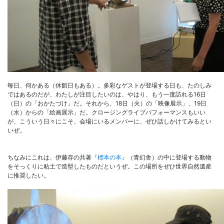
毎日、何かある（休館日もある）。多彩なゲストが登場する日も、たのしみ
ではあるのだが、わたしが注目したいのは、やはり、もう一度訪れる16日
（日）の「おかたづけ」だ。それから、18日（火）の「映像展示」、19日
（水）からの「絵画展示」だ。クロージングライブパフォーマンスもいい
が、こういう日々にこそ、会場にいるメンバーに、ぜひ話しかけてみるとい
いぜ。
ちなみにこれは、伊藤存の共著
『標本の本』
（青幻舎）の中に登場する動物
をそっくりに粘土で造型したものだというぜ。この場所をぜひ世界自然遺産
に推奨したい。