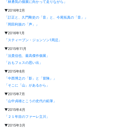
「林勇気の個展に向かって走りながら」
▼2016年2月
「訂正と、久門剛史の「音」と、今尾拓真の「音」」
「岡田利規の「声」」
▼2016年1月
「スティーブン・ジョンソン1周忌」
▼2015年11月
「法貴信也、最高傑作個展」
「おもフェスの思い出」
▼2015年8月
「中西博之の「影」と「冒険」」
「そこに「山」があるから」
▼2015年7月
「山中貞雄とこうの史代の鉛筆」
▼2015年4月
「２１年目のファーレ立川」
▼2015年3月