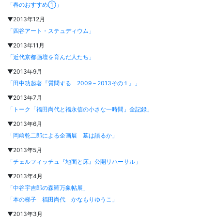
「春のおすすめ①」
▼2013年12月
「四谷アート・ステュディウム」
▼2013年11月
「近代京都画壇を育んだ人たち」
▼2013年9月
「田中功起著『質問する 2009－2013その１』」
▼2013年7月
「トーク「福田尚代と福永信の小さな一時間」全記録」
▼2013年6月
「岡﨑乾二郎による企画展 墓は語るか」
▼2013年5月
「チェルフィッチュ『地面と床』公開リハーサル」
▼2013年4月
「中谷宇吉郎の森羅万象帖展」
「本の梯子 福田尚代 かなもりゆうこ」
▼2013年3月