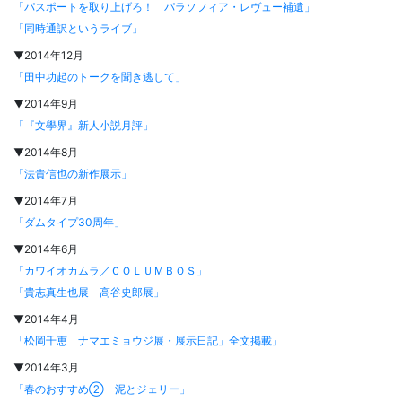
「パスポートを取り上げろ！ パラソフィア・レヴュー補遺」
「同時通訳というライブ」
▼2014年12月
「田中功起のトークを聞き逃して」
▼2014年9月
「『文學界』新人小説月評」
▼2014年8月
「法貴信也の新作展示」
▼2014年7月
「ダムタイプ30周年」
▼2014年6月
「カワイオカムラ／ＣＯＬＵＭＢＯＳ」
「貴志真生也展 高谷史郎展」
▼2014年4月
「松岡千恵「ナマエミョウジ展・展示日記」全文掲載」
▼2014年3月
「春のおすすめ② 泥とジェリー」