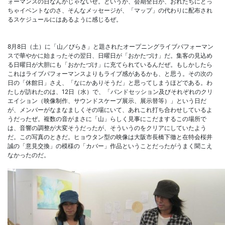
ォーマンスの日なんかじゃないぜ。というか、会期全日が、おれたちにとっ
ちゃイベントなのさ、そんなメッセージが、「マップ」の代わりに配布され
るスケジュールにはあるように感じるぜ。
8月8日（土）に「山／びらき」と題されたオープニングライブパフォーマン
スで華やかに始まったその翌日、日曜日が「おかたづけ」だ。集客の見込め
る日曜日が大胆にも「おかたづけ」に充てられているんだぜ。もしかしたら
これはライブパフォーマンスよりもライブ感があるかも、と思う。その次の
日の「休館日」さえ、「なにかありそうだ」と思ってしまうほどである。わ
たしが訪れたのは、12日（水）で、「バンドセッション及びそれぞれのクリ
エイション（映像制作、サウンドスケープ展示、展示替等）」という日だ
が、メンバーがなまなましくその場にいて、あれこれ打ち合わせしているよ
うだったぜ。複数の音がまさに「山」らしく見事にこだまするこの場所で
は、音響の調整が大変そうだったが、そういうのをクリアにしていたよう
だ。この写真のときだ。ヒョウタン型の映像は大阪市長橋下徹と在特会桜井
誠の「意見交換」の模様の「カバー」作品ということだったがうまく聞こえ
なかったのだ。